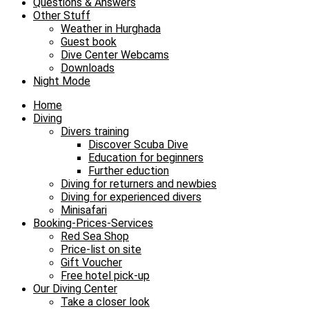
Questions & Answers
Other Stuff
Weather in Hurghada
Guest book
Dive Center Webcams
Downloads
Night Mode
Home
Diving
Divers training
Discover Scuba Dive
Education for beginners
Further eduction
Diving for returners and newbies
Diving for experienced divers
Minisafari
Booking-Prices-Services
Red Sea Shop
Price-list on site
Gift Voucher
Free hotel pick-up
Our Diving Center
Take a closer look