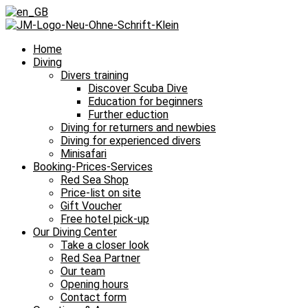
Home
Diving
Divers training
Discover Scuba Dive
Education for beginners
Further eduction
Diving for returners and newbies
Diving for experienced divers
Minisafari
Booking-Prices-Services
Red Sea Shop
Price-list on site
Gift Voucher
Free hotel pick-up
Our Diving Center
Take a closer look
Red Sea Partner
Our team
Opening hours
Contact form