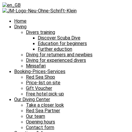
Home
Diving
Divers training
Discover Scuba Dive
Education for beginners
Further eduction
Diving for returners and newbies
Diving for experienced divers
Minisafari
Booking-Prices-Services
Red Sea Shop
Price-list on site
Gift Voucher
Free hotel pick-up
Our Diving Center
Take a closer look
Red Sea Partner
Our team
Opening hours
Contact form