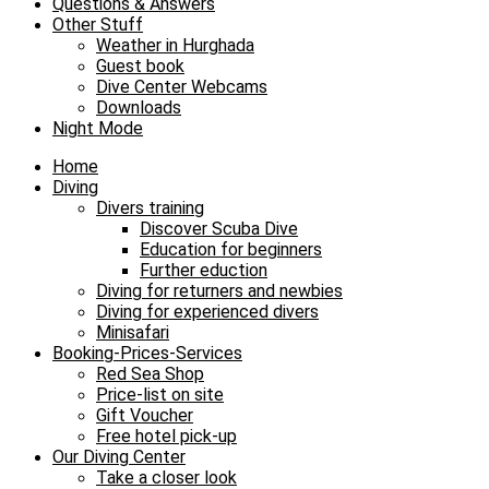
Questions & Answers
Other Stuff
Weather in Hurghada
Guest book
Dive Center Webcams
Downloads
Night Mode
Home
Diving
Divers training
Discover Scuba Dive
Education for beginners
Further eduction
Diving for returners and newbies
Diving for experienced divers
Minisafari
Booking-Prices-Services
Red Sea Shop
Price-list on site
Gift Voucher
Free hotel pick-up
Our Diving Center
Take a closer look