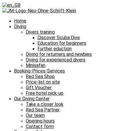
Home
Diving
Divers training
Discover Scuba Dive
Education for beginners
Further eduction
Diving for returners and newbies
Diving for experienced divers
Minisafari
Booking-Prices-Services
Red Sea Shop
Price-list on site
Gift Voucher
Free hotel pick-up
Our Diving Center
Take a closer look
Red Sea Partner
Our team
Opening hours
Contact form