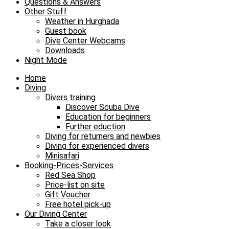
Questions & Answers
Other Stuff
Weather in Hurghada
Guest book
Dive Center Webcams
Downloads
Night Mode
Home
Diving
Divers training
Discover Scuba Dive
Education for beginners
Further eduction
Diving for returners and newbies
Diving for experienced divers
Minisafari
Booking-Prices-Services
Red Sea Shop
Price-list on site
Gift Voucher
Free hotel pick-up
Our Diving Center
Take a closer look