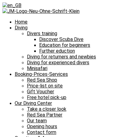
Home
Diving
Divers training
Discover Scuba Dive
Education for beginners
Further eduction
Diving for returners and newbies
Diving for experienced divers
Minisafari
Booking-Prices-Services
Red Sea Shop
Price-list on site
Gift Voucher
Free hotel pick-up
Our Diving Center
Take a closer look
Red Sea Partner
Our team
Opening hours
Contact form