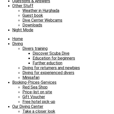
Questions & Answers
Other Stuff
Weather in Hurghada
Guest book
Dive Center Webcams
Downloads
Night Mode
Home
Diving
Divers training
Discover Scuba Dive
Education for beginners
Further eduction
Diving for returners and newbies
Diving for experienced divers
Minisafari
Booking-Prices-Services
Red Sea Shop
Price-list on site
Gift Voucher
Free hotel pick-up
Our Diving Center
Take a closer look