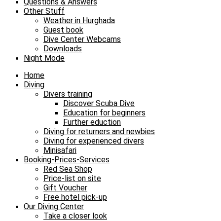
Questions & Answers
Other Stuff
Weather in Hurghada
Guest book
Dive Center Webcams
Downloads
Night Mode
Home
Diving
Divers training
Discover Scuba Dive
Education for beginners
Further eduction
Diving for returners and newbies
Diving for experienced divers
Minisafari
Booking-Prices-Services
Red Sea Shop
Price-list on site
Gift Voucher
Free hotel pick-up
Our Diving Center
Take a closer look