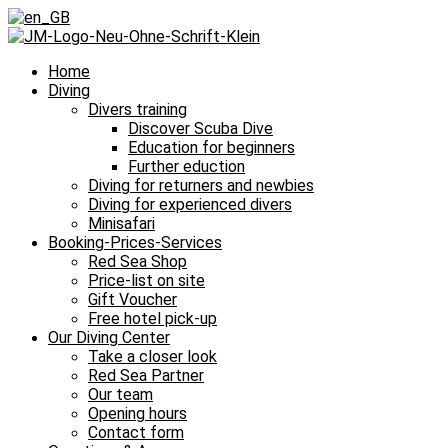
Home
Diving
Divers training
Discover Scuba Dive
Education for beginners
Further eduction
Diving for returners and newbies
Diving for experienced divers
Minisafari
Booking-Prices-Services
Red Sea Shop
Price-list on site
Gift Voucher
Free hotel pick-up
Our Diving Center
Take a closer look
Red Sea Partner
Our team
Opening hours
Contact form