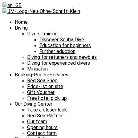
Home
Diving
Divers training
Discover Scuba Dive
Education for beginners
Further eduction
Diving for returners and newbies
Diving for experienced divers
Minisafari
Booking-Prices-Services
Red Sea Shop
Price-list on site
Gift Voucher
Free hotel pick-up
Our Diving Center
Take a closer look
Red Sea Partner
Our team
Opening hours
Contact form