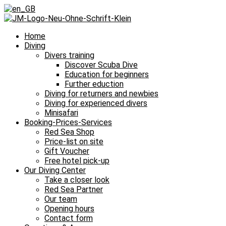
Home
Diving
Divers training
Discover Scuba Dive
Education for beginners
Further eduction
Diving for returners and newbies
Diving for experienced divers
Minisafari
Booking-Prices-Services
Red Sea Shop
Price-list on site
Gift Voucher
Free hotel pick-up
Our Diving Center
Take a closer look
Red Sea Partner
Our team
Opening hours
Contact form