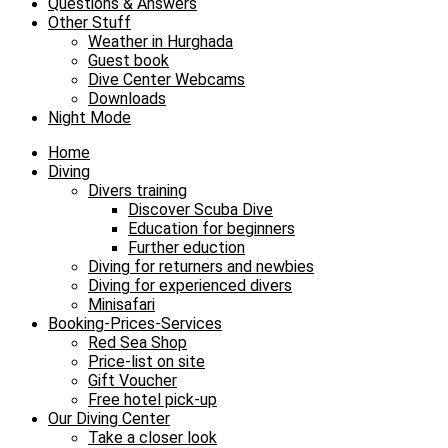
Questions & Answers
Other Stuff
Weather in Hurghada
Guest book
Dive Center Webcams
Downloads
Night Mode
Home
Diving
Divers training
Discover Scuba Dive
Education for beginners
Further eduction
Diving for returners and newbies
Diving for experienced divers
Minisafari
Booking-Prices-Services
Red Sea Shop
Price-list on site
Gift Voucher
Free hotel pick-up
Our Diving Center
Take a closer look