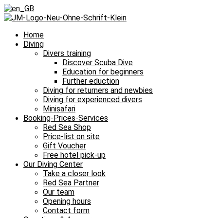
Home
Diving
Divers training
Discover Scuba Dive
Education for beginners
Further eduction
Diving for returners and newbies
Diving for experienced divers
Minisafari
Booking-Prices-Services
Red Sea Shop
Price-list on site
Gift Voucher
Free hotel pick-up
Our Diving Center
Take a closer look
Red Sea Partner
Our team
Opening hours
Contact form