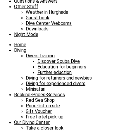
Questions & Answers
Other Stuff
Weather in Hurghada
Guest book
Dive Center Webcams
Downloads
Night Mode
Home
Diving
Divers training
Discover Scuba Dive
Education for beginners
Further eduction
Diving for returners and newbies
Diving for experienced divers
Minisafari
Booking-Prices-Services
Red Sea Shop
Price-list on site
Gift Voucher
Free hotel pick-up
Our Diving Center
Take a closer look