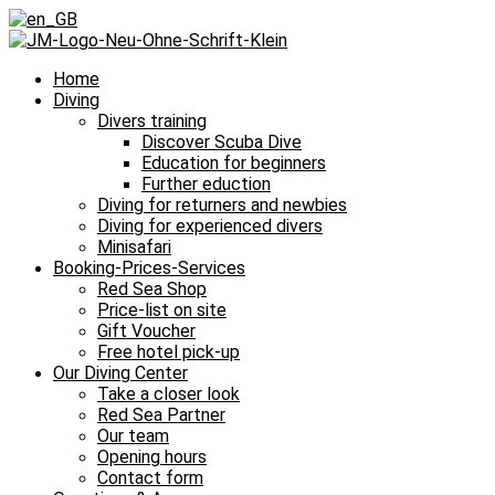
Home
Diving
Divers training
Discover Scuba Dive
Education for beginners
Further eduction
Diving for returners and newbies
Diving for experienced divers
Minisafari
Booking-Prices-Services
Red Sea Shop
Price-list on site
Gift Voucher
Free hotel pick-up
Our Diving Center
Take a closer look
Red Sea Partner
Our team
Opening hours
Contact form