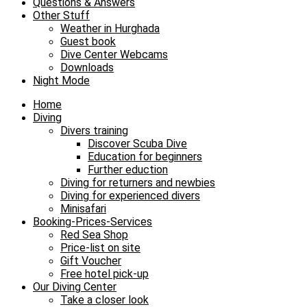
Questions & Answers
Other Stuff
Weather in Hurghada
Guest book
Dive Center Webcams
Downloads
Night Mode
Home
Diving
Divers training
Discover Scuba Dive
Education for beginners
Further eduction
Diving for returners and newbies
Diving for experienced divers
Minisafari
Booking-Prices-Services
Red Sea Shop
Price-list on site
Gift Voucher
Free hotel pick-up
Our Diving Center
Take a closer look