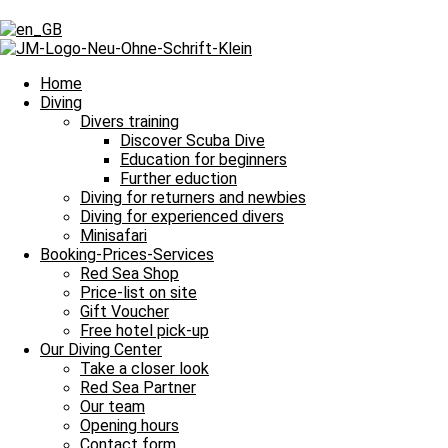
Tag: Unterwasser
Tag: Unterwasser
Home
Diving
Divers training
Discover Scuba Dive
Our Daily Dive Trips
Education for beginners
Further eduction
Maske auf und ab ins erfrischende Blau
Diving for returners and newbies
Diving for experienced divers
Bitte einmal aktualisieren, um den Inhalt richtig anzuzeigen Maske au
Minisafari
Read more »
Booking-Prices-Services
12. June 2026
No Comments
Red Sea Shop
Price-list on site
Our Daily Dive Trips
Gift Voucher
Free hotel pick-up
Wir feiern die Wochenmitte Unterwasser
Our Diving Center
Take a closer look
Wir feiern die Wochenmitte Unterwasser und damit heißt es Leinen lo
Red Sea Partner
Our team
Read more »
Opening hours
31. July 2024
No Comments
Contact form