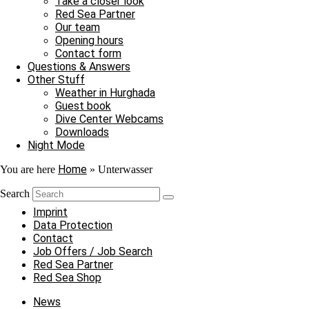
Take a closer look
5. October 2023
No Comments
Red Sea Partner
Our team
Neue Tauchattraktion vor Hurghada
Opening hours
Contact form
Neue Tauchattraktion vor Hurghada Hurghada hat eine neue Tauchattra
Questions & Answers
Other Stuff
Read more »
Weather in Hurghada
28. September 2023
1 Comment
Guest book
Dive Center Webcams
Our Daily Dive Trips
Downloads
Night Mode
Neues aus der Unterwasserwelt
Home
You are here
»
Unterwasser
Read more »
22. August 2020
No Comments
Search
Imprint
Data Protection
Contact
Job Offers / Job Search
Red Sea Partner
Red Sea Shop
News