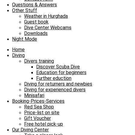
Questions & Answers
Our Daily Dive Trips
Other Stuff
Weather in Hurghada
Drei Tauchgänge als Sonntagsspaziergang
Guest book
Dive Center Webcams
Drei Tauchgänge als Sonntagsspaziergang und damit heißt es Leinen l
Downloads
Night Mode
Read more »
28. July 2024
No Comments
Home
Diving
Our Daily Dive Trips
Divers training
Discover Scuba Dive
Fische zählen am Samstag
Education for beginners
Further eduction
Fische zählen am Samstag und damit heißt es Leinen los für unsere t
Diving for returners and newbies
Diving for experienced divers
Read more »
Minisafari
3. February 2024
No Comments
Booking-Prices-Services
Red Sea Shop
Spaziergang mit einer Schildkröte im Roten Meer
Price-list on site
Gift Voucher
Spaziergang mit einer Schildkröte im Roten Meer Auf unseren Reisen
Free hotel pick-up
Our Diving Center
Read more »