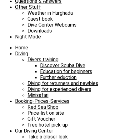
Questions & Answers
Other Stuff
Weather in Hurghada
Guest book
Dive Center Webcams
Downloads
Night Mode
Home
Diving
Divers training
Discover Scuba Dive
Education for beginners
Further eduction
Diving for returners and newbies
Diving for experienced divers
Minisafari
Booking-Prices-Services
Red Sea Shop
Price-list on site
Gift Voucher
Free hotel pick-up
Our Diving Center
Take a closer look