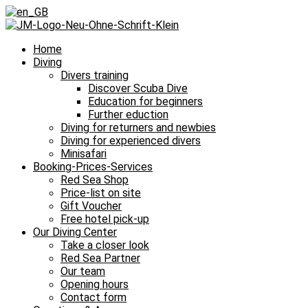
Home
Diving
Divers training
Discover Scuba Dive
Education for beginners
Further eduction
Diving for returners and newbies
Diving for experienced divers
Minisafari
Booking-Prices-Services
Red Sea Shop
Price-list on site
Gift Voucher
Free hotel pick-up
Our Diving Center
Take a closer look
Red Sea Partner
Our team
Opening hours
Contact form