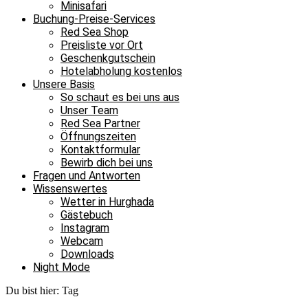
Minisafari
Buchung-Preise-Services
Red Sea Shop
Preisliste vor Ort
Geschenkgutschein
Hotelabholung kostenlos
Unsere Basis
So schaut es bei uns aus
Unser Team
Red Sea Partner
Öffnungszeiten
Kontaktformular
Bewirb dich bei uns
Fragen und Antworten
Wissenswertes
Wetter in Hurghada
Gästebuch
Instagram
Webcam
Downloads
Night Mode
Du bist hier:
Tag