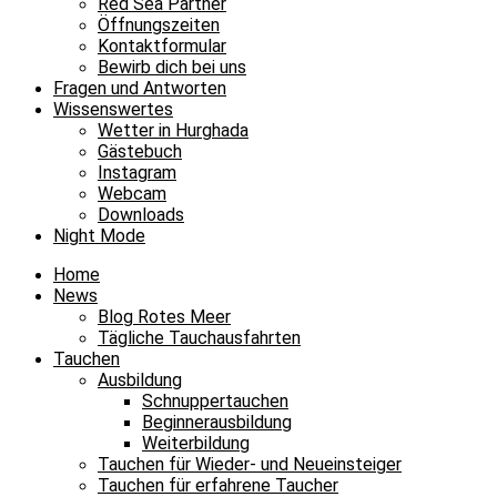
Red Sea Partner
Öffnungszeiten
Kontaktformular
Bewirb dich bei uns
Fragen und Antworten
Wissenswertes
Wetter in Hurghada
Gästebuch
Instagram
Webcam
Downloads
Night Mode
Home
News
Blog Rotes Meer
Tägliche Tauchausfahrten
Tauchen
Ausbildung
Schnuppertauchen
Beginnerausbildung
Weiterbildung
Tauchen für Wieder- und Neueinsteiger
Tauchen für erfahrene Taucher