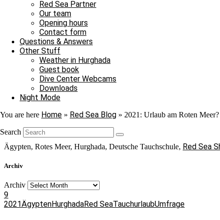
ab
Red Sea Partner
Our team
wie
Opening hours
Hast Du für dieses Jahr noch einen Tauch
sich
Contact form
Questions & Answers
die
Ja, ich habe schon gebucht/ich komme 
Other Stuff
Quarantänesituation
Weather in Hurghada
Vielleicht, ich warte noch ab wie sic
Guest book
entwickelt
Hast Du für dieses Jahr noch einen Tauch
Dive Center Webcams
Nein, dieses Jahr fliege ich nicht nac
und
Downloads
entscheide
Night Mode
Ja, ich habe schon gebucht/ich komme di
Abstimmen
dann
Vielleicht, ich warte noch ab wie sich d
Home
Red Sea Blog
You are here
»
»
2021: Urlaub am Roten Meer?
spontan
Nein, dieses Jahr fliege ich nicht nach Ä
Danke für deine Stimme! Gerne kannst du uns auch einen Kommentar 
Search
4
Red Sea S
Ägypten, Rotes Meer, Hurghada, Deutsche Tauchschule,
Archiv
Nein,
dieses
Archiv
9
Jahr
2021
Ägypten
Hurghada
Red Sea
Tauchurlaub
Umfrage
fliege