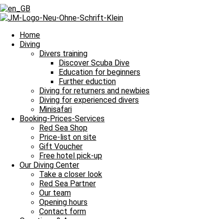
Prev
Voriger
Red Sea PARTner Rätsel: Anglerfisch
Nächster
Unsere Wochenrundschau aus Hurghada
Next
Home
Diving
Hast
Divers training
Discover Scuba Dive
Du
Education for beginners
für
Further eduction
dieses
Diving for returners and newbies
Jahr
Diving for experienced divers
Minisafari
noch
Booking-Prices-Services
einen
Red Sea Shop
Tauchurlaub
Price-list on site
in
Gift Voucher
Free hotel pick-up
Hurghada
Our Diving Center
geplant?
Take a closer look
Red Sea Partner
Ja,
Our team
Opening hours
ich
Contact form