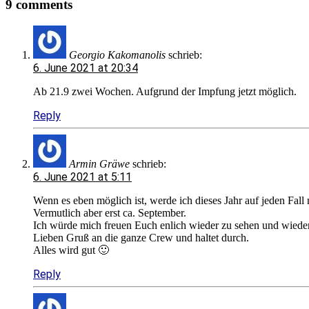
9 comments
ich
nicht
nach
Georgio Kakomanolis
schrieb:
Ägypten,
6. June 2021 at 20:34
frühestens
Ab 21.9 zwei Wochen. Aufgrund der Impfung jetzt möglich.
nächstes
Reply
Jahr
wieder
7
Armin Gräwe
schrieb:
6. June 2021 at 5:11
Wenn es eben möglich ist, werde ich dieses Jahr auf jeden Fa
Vermutlich aber erst ca. September.
Zurück
Ich würde mich freuen Euch enlich wieder zu sehen und wieder
Lieben Gruß an die ganze Crew und haltet durch.
Alles wird gut 🙂
Reply