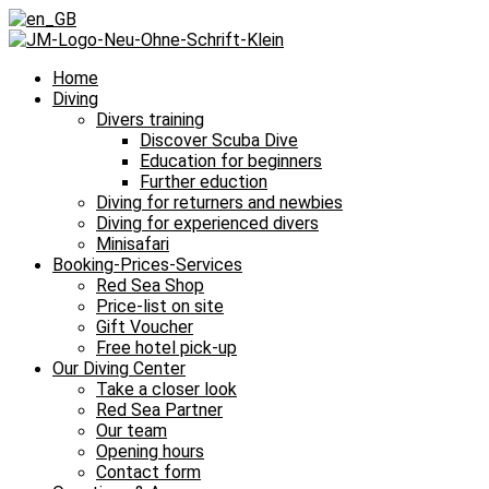
Home
Diving
Divers training
Discover Scuba Dive
Education for beginners
Further eduction
Diving for returners and newbies
Diving for experienced divers
Minisafari
Booking-Prices-Services
Red Sea Shop
Price-list on site
Gift Voucher
Free hotel pick-up
Our Diving Center
Take a closer look
Red Sea Partner
Our team
Opening hours
Contact form