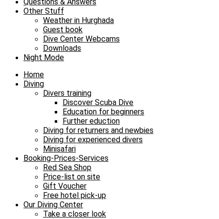
Questions & Answers
Other Stuff
Weather in Hurghada
Guest book
Dive Center Webcams
Downloads
Night Mode
Home
Diving
Divers training
Discover Scuba Dive
Education for beginners
Further eduction
Diving for returners and newbies
Diving for experienced divers
Minisafari
Booking-Prices-Services
Red Sea Shop
Price-list on site
Gift Voucher
Free hotel pick-up
Our Diving Center
Take a closer look