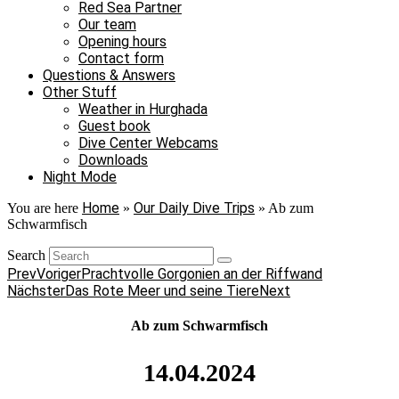
Red Sea Partner
Our team
Opening hours
Contact form
Questions & Answers
Other Stuff
Weather in Hurghada
Guest book
Dive Center Webcams
Downloads
Night Mode
Home
Our Daily Dive Trips
You are here
»
»
Ab zum
Schwarmfisch
Search
Prev
Voriger
Prachtvolle Gorgonien an der Riffwand
Nächster
Das Rote Meer und seine Tiere
Next
Ab zum Schwarmfisch
14.04.2024