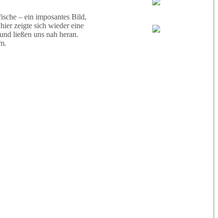
Wael
sche – ein imposantes Bild,
ier zeigte sich wieder eine
 und ließen uns nah heran.
Eric
m.