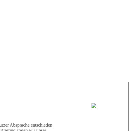
nten wir erneut einen
 war sehr schön und
tdecken, der gut getarnt
cht wussten, wo wir zuerst
auchens ein voller Erfolg,
aben. Somit haben wir heute
um nächsten Mal und sonnige
35° |
28°
Tauchboot:
Abu Galambo
urzer Absprache entschieden
 Briefing zogen wir unser