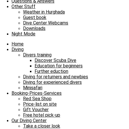
Questions & Answers
Tauchplatz 2: Giftun Ham Ham
Other Stuff
Weather in Hurghada
Guest book
Guten Morgen von der Salama, wir machten uns heute eine Stunde sp
Dive Center Webcams
Nach einem kräftigen Applaus für Kapitän und Crew machten wir un
Downloads
Weg dorthin wurden wir von einer Delfinschule begleitet, die freudi
Night Mode
Carlsons Corner teilten wir uns in zwei Gruppen auf, die einen woll
der OWD-Kurs von JJ. Nach einem tollen Tauchgang in dem wir Feu
Home
Führte uns unser Weg am farbenfrohen Riff vorbei zurück zur Sala
Diving
Divers training
Discover Scuba Dive
Dort angekommen, wurden wir bereits erwartet, denn der Tisch war
Education for beginners
genossen die Sonne, machten ein Nickerchen oder kühlten uns im kla
Further eduction
nur eins heißen - Briefing! Nach dem Briefing für unseren nächste
Diving for returners and newbies
Drift. Kaum abgetaucht und an der Drop-Off Kante angekommen kreu
Diving for experienced divers
Wir schwammen weiter uns bewunderten die Gorgonienwälder. Plötz
Minisafari
Mit einer enormen Spannweite ergab er ein tolles Bild mit dem tie
Booking-Prices-Services
weiter voran, weshalb wir Abschied nehmen mussten, jedoch war er n
Red Sea Shop
entdeckten die Napoleonfamilie, die uns dort in letzter Zeit häufi
Price-list on site
waren. Dann plötzlich tauchten drei Adlerrochen aus dem Blau auf. 
Gift Voucher
sie diese lange Zeit einstudiert.
Free hotel pick-up
Our Diving Center
Take a closer look