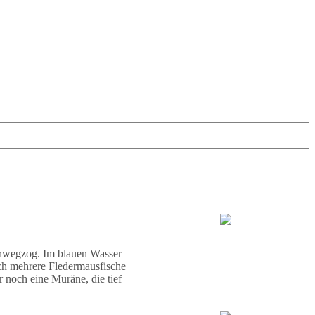
33° |
29°
Tauchboot:
Abu Scharara
hinwegzog. Im blauen Wasser
ich mehrere Fledermausfische
 noch eine Muräne, die tief
Tauchguides: