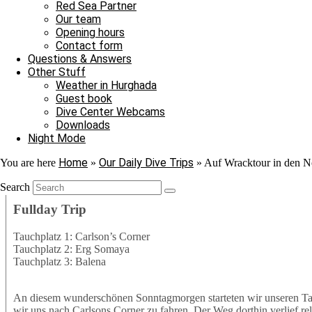
Nach ihrer Show verließen auch sie uns ins Blau. Jedoch war au
Red Sea Partner
Adlerrochen entdecken, der in der Strömung stand, wie ein Fels in
Our team
ebenmäßig Marmoriert und wir konnten ihn von der Nähe bewundern
Opening hours
unter einem Stein saß. In unserem Sicherheitsstop begegnete uns er
Contact form
hinschauen sollten, machten wir uns überglücklich auf den Weg in 
Questions & Answers
als auch für die Neulinge, denn heute hat unsere Tauschfamilie sic
Other Stuff
viel zu feiern, das heißt schnell auf zur Shaab Stella Bar, denn di
Weather in Hurghada
Grüße von JJ, Sandra und Janina.
Guest book
Dive Center Webcams
Downloads
Night Mode
Home
Our Daily Dive Trips
You are here
»
»
Auf Wracktour in den 
Search
Fullday Trip
Tauchplatz 1: Carlson’s Corner
Tauchplatz 2: Erg Somaya
Tauchplatz 3: Balena
An diesem wunderschönen Sonntagmorgen starteten wir unseren Ta
wir uns nach Carlsons Corner zu fahren. Der Weg dorthin verlief r