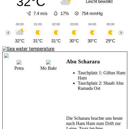
32°C
Leicht bewölkt
7.4 m/s
17%
754
mmHg
00:00
01:00
02:00
03:00
04:00
05:00
06
‹
›
32°C
31°C
31°C
30°C
30°C
29°C
28
Abu Scharara
Petra
Mo Bakr
Tauchplatz 1: Giftun Ham
Ham
Tauchplatz 2: Shaab Abu
Ramada Ost
Die Scharara brachte uns heute
nach Ham Ham zum Drift zur
Leine. Trotz leichter