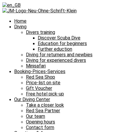
Home
Diving
Divers training
Discover Scuba Dive
Education for beginners
Further eduction
Diving for returners and newbies
Diving for experienced divers
Minisafari
Booking-Prices-Services
Red Sea Shop
Price-list on site
Gift Voucher
Free hotel pick-up
Our Diving Center
Take a closer look
Red Sea Partner
Our team
Opening hours
Contact form