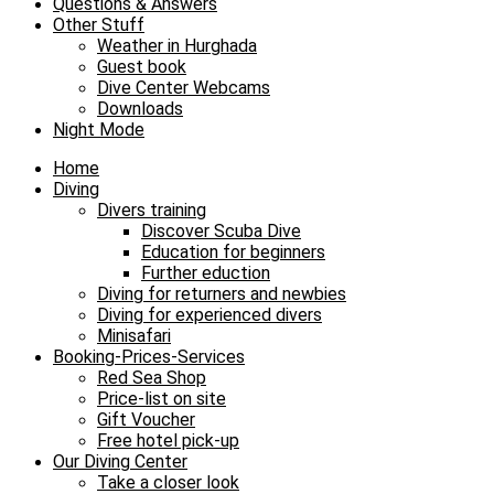
Questions & Answers
Other Stuff
Weather in Hurghada
Guest book
Dive Center Webcams
Downloads
Night Mode
Home
Diving
Divers training
Discover Scuba Dive
Education for beginners
Further eduction
Diving for returners and newbies
Diving for experienced divers
Minisafari
Booking-Prices-Services
Red Sea Shop
Price-list on site
Gift Voucher
Free hotel pick-up
Our Diving Center
Take a closer look