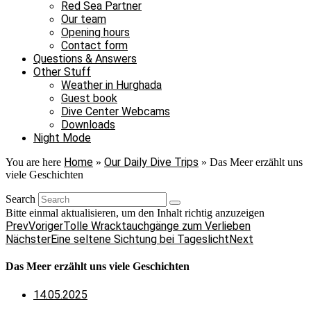
Red Sea Partner
Our team
Opening hours
Contact form
Questions & Answers
Other Stuff
Weather in Hurghada
Guest book
Dive Center Webcams
Downloads
Night Mode
Home
Our Daily Dive Trips
You are here
»
»
Das Meer erzählt uns
viele Geschichten
Search
Bitte einmal aktualisieren, um den Inhalt richtig anzuzeigen
Prev
Voriger
Tolle Wracktauchgänge zum Verlieben
Nächster
Eine seltene Sichtung bei Tageslicht
Next
Das Meer erzählt uns viele Geschichten
14.05.2025