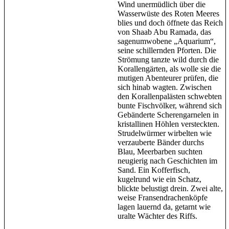
Wind unermüdlich über die
Wasserwüste des Roten Meeres
blies und doch öffnete das Reich
von Shaab Abu Ramada, das
sagenumwobene „Aquarium“,
seine schillernden Pforten. Die
Strömung tanzte wild durch die
Korallengärten, als wolle sie die
mutigen Abenteurer prüfen, die
sich hinab wagten. Zwischen
den Korallenpalästen schwebten
bunte Fischvölker, während sich
Gebänderte Scherengarnelen in
kristallinen Höhlen versteckten.
Strudelwürmer wirbelten wie
verzauberte Bänder durchs
Blau, Meerbarben suchten
neugierig nach Geschichten im
Sand. Ein Kofferfisch,
kugelrund wie ein Schatz,
blickte belustigt drein. Zwei alte,
weise Fransendrachenköpfe
lagen lauernd da, getarnt wie
uralte Wächter des Riffs.