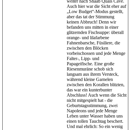
weiter nach Shaab Quais Cave.
Auch hier war die Sicht eher auf
„Low Budget“-Modus gestellt,
aber das tat der Stimmung
keinen Abbruch! Denn wir
befanden uns mitten in einer
glitzernden Fischsuppe: überall
orange- und lilafarbene
Fahnenbarsche, Füsiliere, die
zwischen den Blöcken
vorbeischossen und jede Menge
Falter-, Lipp- und
Papageifische. Eine große
Riesenmuräne schob sich
langsam aus ihrem Versteck,
während kleine Garnelen
zwischen den Korallen blitzten,
das war ein kunterbunter
Abschluss! Auch wenn die Sicht
nicht mitgespielt hat - die
Geburtstagsstimmung, zwei
Napoleons und jede Menge
Leben unter Wasser haben uns
einen tollen Tauchtag beschert.
Und mal ehrlich: So ein wenig