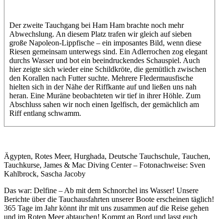
Der zweite Tauchgang bei Ham Ham brachte noch mehr
Abwechslung. An diesem Platz trafen wir gleich auf sieben
große Napoleon-Lippfische – ein imposantes Bild, wenn diese
Riesen gemeinsam unterwegs sind. Ein Adlerrochen zog elegant
durchs Wasser und bot ein beeindruckendes Schauspiel. Auch
hier zeigte sich wieder eine Schildkröte, die gemütlich zwischen
den Korallen nach Futter suchte. Mehrere Fledermausfische
hielten sich in der Nähe der Riffkante auf und ließen uns nah
heran. Eine Muräne beobachteten wir tief in ihrer Höhle. Zum
Abschluss sahen wir noch einen Igelfisch, der gemächlich am
Riff entlang schwamm.
Ägypten, Rotes Meer, Hurghada, Deutsche Tauchschule, Tauchen,
Tauchkurse, James & Mac Diving Center – Fotonachweise: Sven
Kahlbrock, Sascha Jacoby
Das war: Delfine – Ab mit dem Schnorchel ins Wasser! Unsere
Berichte über die Tauchausfahrten unserer Boote erscheinen täglich!
365 Tage im Jahr könnt ihr mit uns zusammen auf die Reise gehen
und im Roten Meer abtauchen! Kommt an Bord und lasst euch