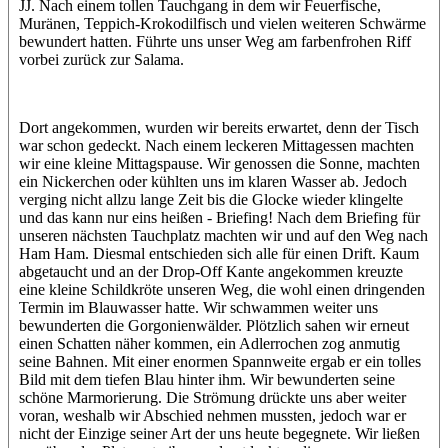
JJ. Nach einem tollen Tauchgang in dem wir Feuerfische,
Muränen, Teppich-Krokodilfisch und vielen weiteren Schwärme
bewundert hatten. Führte uns unser Weg am farbenfrohen Riff
vorbei zurück zur Salama.
Dort angekommen, wurden wir bereits erwartet, denn der Tisch
war schon gedeckt. Nach einem leckeren Mittagessen machten
wir eine kleine Mittagspause. Wir genossen die Sonne, machten
ein Nickerchen oder kühlten uns im klaren Wasser ab. Jedoch
verging nicht allzu lange Zeit bis die Glocke wieder klingelte
und das kann nur eins heißen - Briefing! Nach dem Briefing für
unseren nächsten Tauchplatz machten wir und auf den Weg nach
Ham Ham. Diesmal entschieden sich alle für einen Drift. Kaum
abgetaucht und an der Drop-Off Kante angekommen kreuzte
eine kleine Schildkröte unseren Weg, die wohl einen dringenden
Termin im Blauwasser hatte. Wir schwammen weiter uns
bewunderten die Gorgonienwälder. Plötzlich sahen wir erneut
einen Schatten näher kommen, ein Adlerrochen zog anmutig
seine Bahnen. Mit einer enormen Spannweite ergab er ein tolles
Bild mit dem tiefen Blau hinter ihm. Wir bewunderten seine
schöne Marmorierung. Die Strömung drückte uns aber weiter
voran, weshalb wir Abschied nehmen mussten, jedoch war er
nicht der Einzige seiner Art der uns heute begegnete. Wir ließen