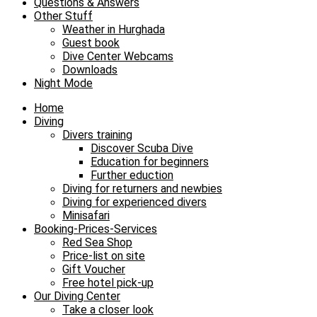
Questions & Answers
Other Stuff
Weather in Hurghada
Guest book
Dive Center Webcams
Downloads
Night Mode
Home
Diving
Divers training
Discover Scuba Dive
Education for beginners
Further eduction
Diving for returners and newbies
Diving for experienced divers
Minisafari
Booking-Prices-Services
Red Sea Shop
Price-list on site
Gift Voucher
Free hotel pick-up
Our Diving Center
Take a closer look