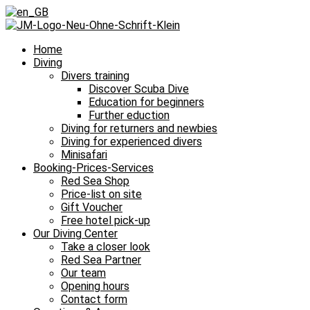
Home
Diving
Divers training
Discover Scuba Dive
Education for beginners
Further eduction
Diving for returners and newbies
Diving for experienced divers
Minisafari
Booking-Prices-Services
Red Sea Shop
Price-list on site
Gift Voucher
Free hotel pick-up
Our Diving Center
Take a closer look
Red Sea Partner
Our team
Opening hours
Contact form