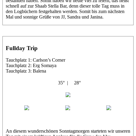
bestanden haben. Somit haben wir heute viel zu feiern, das heißt
schnell auf zur Shaab Stella Bar, denn dieser tolle Tag muss in
den Logbüchern festgehalten werden. Somit bis zum nächsten
Mal und sonnige Grüße von JJ, Sandra und Janina.
Fullday Trip
Tauchplatz 1: Carlson’s Corner
Tauchplatz 2: Erg Somaya
Tauchplatz 3: Balena
35° |
28°
Abu Galambo
Jamie
MoMo
Loris
An diesem wunderschönen Sonntagmorgen starteten wir unseren