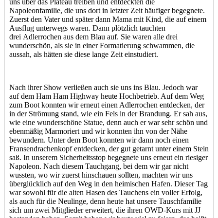
uns über das Plateau treiben und entdeckten die
Napoleonfamilie, die uns dort in letzter Zeit häufiger begegnete.
Zuerst den Vater und später dann Mama mit Kind, die auf einem
Ausflug unterwegs waren. Dann plötzlich tauchten
drei Adlerrochen aus dem Blau auf. Sie waren alle drei
wunderschön, als sie in einer Formatierung schwammen, die
aussah, als hätten sie diese lange Zeit einstudiert.
Nach ihrer Show verließen auch sie uns ins Blau. Jedoch war
auf dem Ham Ham Highway heute Hochbetrieb. Auf dem Weg
zum Boot konnten wir erneut einen Adlerrochen entdecken, der
in der Strömung stand, wie ein Fels in der Brandung. Er sah aus,
wie eine wunderschöne Statue, denn auch er war sehr schön und
ebenmäßig Marmoriert und wir konnten ihn von der Nähe
bewundern. Unter dem Boot konnten wir dann noch einen
Fransendrachenkopf entdecken, der gut getarnt unter einem Stein
saß. In unserem Sicherheitsstop begegnete uns erneut ein riesiger
Napoleon. Nach diesem Tauchgang, bei dem wir gar nicht
wussten, wo wir zuerst hinschauen sollten, machten wir uns
überglücklich auf den Weg in den heimischen Hafen. Dieser Tag
war sowohl für die alten Hasen des Tauchens ein voller Erfolg,
als auch für die Neulinge, denn heute hat unsere Tauschfamilie
sich um zwei Mitglieder erweitert, die ihren OWD-Kurs mit JJ