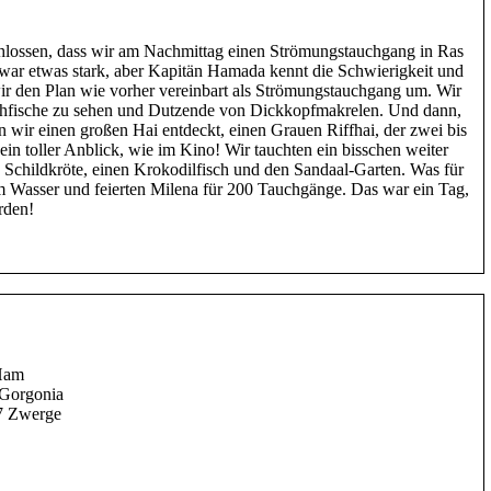
hlossen, dass wir am Nachmittag einen Strömungstauchgang in Ras
ar etwas stark, aber Kapitän Hamada kennt die Schwierigkeit und
n wir den Plan wie vorher vereinbart als Strömungstauchgang um. Wir
lchfische zu sehen und Dutzende von Dickkopfmakrelen. Und dann,
n wir einen großen Hai entdeckt, einen Grauen Riffhai, der zwei bis
ein toller Anblick, wie im Kino! Wir tauchten ein bisschen weiter
 Schildkröte, einen Krokodilfisch und den Sandaal-Garten. Was für
m Wasser und feierten Milena für 200 Tauchgänge. Das war ein Tag,
rden!
 Ham
 Gorgonia
 7 Zwerge