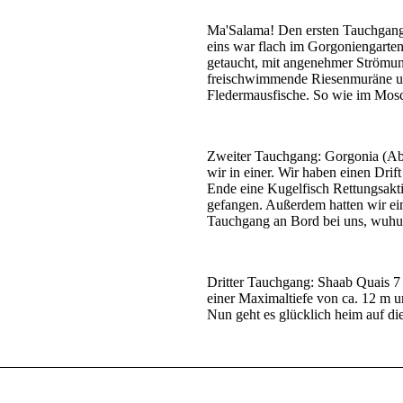
Ma'Salama! Den ersten Tauchgan
eins war flach im Gorgoniengarte
getaucht, mit angenehmer Strömun
freischwimmende Riesenmuräne un
Fledermausfische. So wie im Mos
Zweiter Tauchgang: Gorgonia (Abu
wir in einer. Wir haben einen Dr
Ende eine Kugelfisch Rettungsaktio
gefangen. Außerdem hatten wir ein
Tauchgang an Bord bei uns, wuhuu
Dritter Tauchgang: Shaab Quais 7
einer Maximaltiefe von ca. 12 m 
Nun geht es glücklich heim auf die