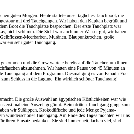
hen guten Morgen! Heute startete unser tägliches Tauchboot, die
gestour mit drei Tauchgängen. Wir haben den Kapitän begrüßt und
dem Boot die Tauchplätze besprochen. Der erste Tauchplatz war
y, nicht schlimm. Die Sicht war auch unter Wasser gut, wir haben
, Gelbflossen-Meerbarben, Muränen, Blaupunktrochen, große
war ein sehr guter Tauchgang.
gekommen und die Crew wartete bereits auf die Taucher, um ihnen
uchflaschen abzunehmen. Wir hatten eine Pause von 45 Minuten an
ite Tauchgang auf dem Programm. Diesmal ging es von Fanadir Foc
d zum Schluss in die Lagune. Ein wirklich schöner Tauchgang!
macht. Die große Auswahl an ägyptischen Köstlichkeiten war wie
ns erst mal eine Auszeit gegönnt. Beim dritten Tauchgang gings zum
aben wir Süßlippen, Krokodilfische und jede Menge Pyjama-
ein wunderschöner Tauchgang. Am Ende des Tages möchten wir uns
r ihren Einsatz bedanken. Sie sind immer nett, lachen viel, sind