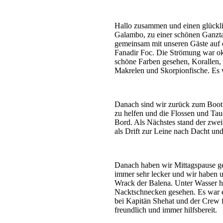
Hallo zusammen und einen glücklic
Galambo, zu einer schönen Ganzta
gemeinsam mit unseren Gäste auf 
Fanadir Foc. Die Strömung war oka
schöne Farben gesehen, Korallen
Makrelen und Skorpionfische. Es 
Danach sind wir zurück zum Boot 
zu helfen und die Flossen und Ta
Bord. Als Nächstes stand der zwe
als Drift zur Leine nach Dacht un
Danach haben wir Mittagspause ge
immer sehr lecker und wir haben u
Wrack der Balena. Unter Wasser h
Nacktschnecken gesehen. Es war 
bei Kapitän Shehat und der Crew fü
freundlich und immer hilfsbereit.