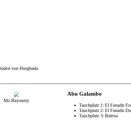
Tauchgang machten wir dann unser
Scharara, wo es auch schon bald d
Nach ausgiebiger Oberflächenpaus
Wieder ein Strömungstauchgang zu
und dann zuerst an der Drop Off 
Gesehen haben wir etliche Blaupu
einen Red Sea Walkman. Nach etw
Sicherheitsstopps und wir kamen z
wieder zurück Richtung Heimatha
 Süden von Hurghada
Abu Galambo
Mo Bayoumy
Tauchplatz 1: El Fanadir Fo
Tauchplatz 2: El Fanadir Da
Tauchplatz 3: Balena