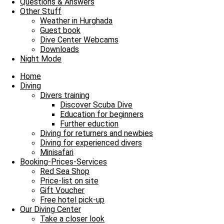
Questions & Answers
Other Stuff
Weather in Hurghada
Guest book
Dive Center Webcams
Downloads
Night Mode
Home
Diving
Divers training
Discover Scuba Dive
Aaron
Education for beginners
Further eduction
Diving for returners and newbies
Diving for experienced divers
Minisafari
Booking-Prices-Services
Red Sea Shop
Price-list on site
Gift Voucher
Free hotel pick-up
Our Diving Center
Take a closer look