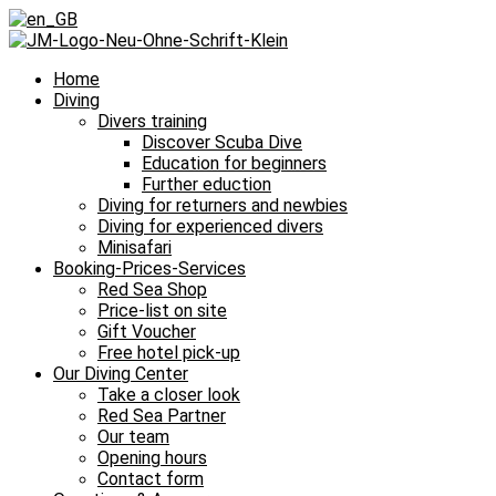
Home
Diving
Divers training
Discover Scuba Dive
Education for beginners
Further eduction
Diving for returners and newbies
Diving for experienced divers
Minisafari
Booking-Prices-Services
Red Sea Shop
Price-list on site
Gift Voucher
Free hotel pick-up
Our Diving Center
Take a closer look
Red Sea Partner
Our team
Opening hours
Contact form