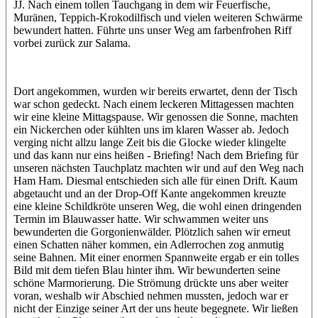
JJ. Nach einem tollen Tauchgang in dem wir Feuerfische,
Muränen, Teppich-Krokodilfisch und vielen weiteren Schwärme
bewundert hatten. Führte uns unser Weg am farbenfrohen Riff
vorbei zurück zur Salama.
Dort angekommen, wurden wir bereits erwartet, denn der Tisch
war schon gedeckt. Nach einem leckeren Mittagessen machten
wir eine kleine Mittagspause. Wir genossen die Sonne, machten
ein Nickerchen oder kühlten uns im klaren Wasser ab. Jedoch
verging nicht allzu lange Zeit bis die Glocke wieder klingelte
und das kann nur eins heißen - Briefing! Nach dem Briefing für
unseren nächsten Tauchplatz machten wir und auf den Weg nach
Ham Ham. Diesmal entschieden sich alle für einen Drift. Kaum
abgetaucht und an der Drop-Off Kante angekommen kreuzte
eine kleine Schildkröte unseren Weg, die wohl einen dringenden
Termin im Blauwasser hatte. Wir schwammen weiter uns
bewunderten die Gorgonienwälder. Plötzlich sahen wir erneut
einen Schatten näher kommen, ein Adlerrochen zog anmutig
seine Bahnen. Mit einer enormen Spannweite ergab er ein tolles
Bild mit dem tiefen Blau hinter ihm. Wir bewunderten seine
schöne Marmorierung. Die Strömung drückte uns aber weiter
voran, weshalb wir Abschied nehmen mussten, jedoch war er
nicht der Einzige seiner Art der uns heute begegnete. Wir ließen