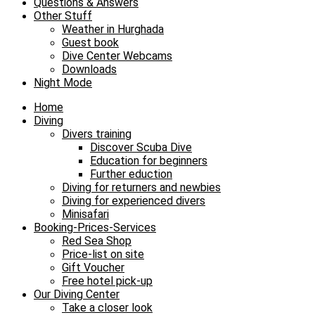
Questions & Answers
Other Stuff
Weather in Hurghada
Guest book
Dive Center Webcams
Downloads
Night Mode
Home
Diving
Divers training
Discover Scuba Dive
Education for beginners
Further eduction
Diving for returners and newbies
Diving for experienced divers
Minisafari
Booking-Prices-Services
Red Sea Shop
Price-list on site
Gift Voucher
Free hotel pick-up
Our Diving Center
Take a closer look