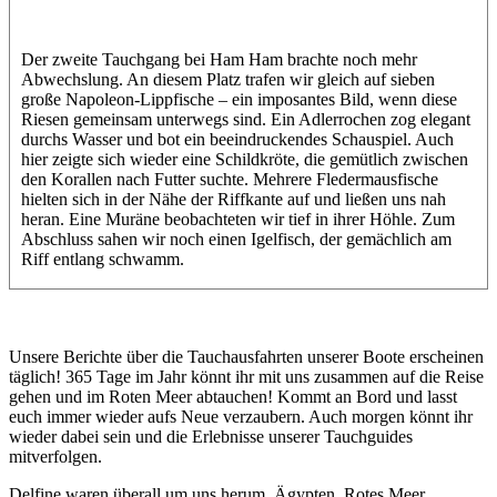
Der zweite Tauchgang bei Ham Ham brachte noch mehr
Abwechslung. An diesem Platz trafen wir gleich auf sieben
große Napoleon-Lippfische – ein imposantes Bild, wenn diese
Riesen gemeinsam unterwegs sind. Ein Adlerrochen zog elegant
durchs Wasser und bot ein beeindruckendes Schauspiel. Auch
hier zeigte sich wieder eine Schildkröte, die gemütlich zwischen
den Korallen nach Futter suchte. Mehrere Fledermausfische
hielten sich in der Nähe der Riffkante auf und ließen uns nah
heran. Eine Muräne beobachteten wir tief in ihrer Höhle. Zum
Abschluss sahen wir noch einen Igelfisch, der gemächlich am
Riff entlang schwamm.
Unsere Berichte über die Tauchausfahrten unserer Boote erscheinen
täglich! 365 Tage im Jahr könnt ihr mit uns zusammen auf die Reise
gehen und im Roten Meer abtauchen! Kommt an Bord und lasst
euch immer wieder aufs Neue verzaubern. Auch morgen könnt ihr
wieder dabei sein und die Erlebnisse unserer Tauchguides
mitverfolgen.
Delfine waren überall um uns herum, Ägypten, Rotes Meer,