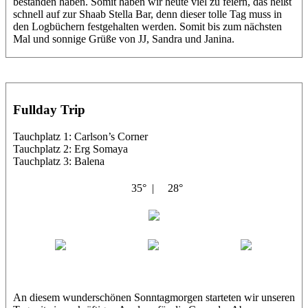
bestanden haben. Somit haben wir heute viel zu feiern, das heißt
schnell auf zur Shaab Stella Bar, denn dieser tolle Tag muss in
den Logbüchern festgehalten werden. Somit bis zum nächsten
Mal und sonnige Grüße von JJ, Sandra und Janina.
Fullday Trip
Tauchplatz 1: Carlson’s Corner
Tauchplatz 2: Erg Somaya
Tauchplatz 3: Balena
35° |
28°
Abu Galambo
Jamie
MoMo
Loris
An diesem wunderschönen Sonntagmorgen starteten wir unseren