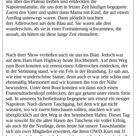
uns über das Plateau treiben und entdeckten die
Napoleonfamilie, die uns dort in letzter Zeit häufiger begegnete.
Zuerst den Vater und später dann Mama mit Kind, die auf einem
Ausflug unterwegs waren. Dann plötzlich tauchten
drei Adlerrochen aus dem Blau auf. Sie waren alle drei
wunderschön, als sie in einer Formatierung schwammen, die
aussah, als hätten sie diese lange Zeit einstudiert.
Nach ihrer Show verließen auch sie uns ins Blau. Jedoch war
auf dem Ham Ham Highway heute Hochbetrieb. Auf dem Weg
zum Boot konnten wir erneut einen Adlerrochen entdecken, der
in der Strömung stand, wie ein Fels in der Brandung. Er sah aus,
wie eine wunderschöne Statue, denn auch er war sehr schön und
ebenmäßig Marmoriert und wir konnten ihn von der Nähe
bewundern. Unter dem Boot konnten wir dann noch einen
Fransendrachenkopf entdecken, der gut getarnt unter einem Stein
saß. In unserem Sicherheitsstop begegnete uns erneut ein riesiger
Napoleon. Nach diesem Tauchgang, bei dem wir gar nicht
wussten, wo wir zuerst hinschauen sollten, machten wir uns
überglücklich auf den Weg in den heimischen Hafen. Dieser Tag
war sowohl für die alten Hasen des Tauchens ein voller Erfolg,
als auch für die Neulinge, denn heute hat unsere Tauschfamilie
sich um zwei Mitglieder erweitert, die ihren OWD-Kurs mit JJ