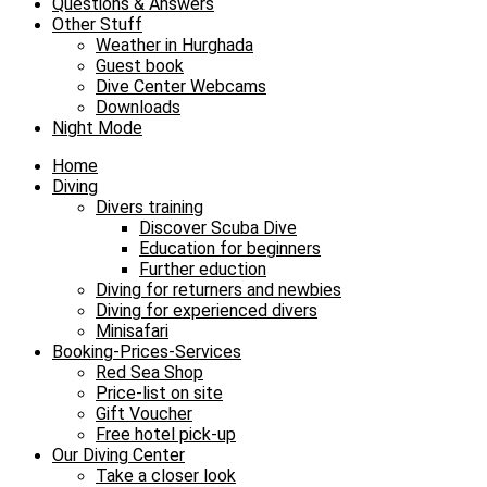
Questions & Answers
Other Stuff
Weather in Hurghada
Guest book
Dive Center Webcams
Downloads
Night Mode
Home
Diving
Divers training
Discover Scuba Dive
Education for beginners
Further eduction
Diving for returners and newbies
Diving for experienced divers
Minisafari
Booking-Prices-Services
Red Sea Shop
Price-list on site
Gift Voucher
Free hotel pick-up
Our Diving Center
Take a closer look