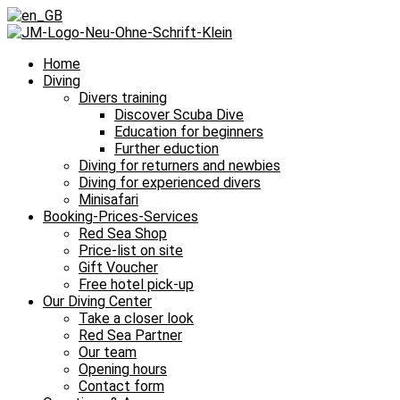
Home
Diving
Divers training
Discover Scuba Dive
Education for beginners
Further eduction
Diving for returners and newbies
Diving for experienced divers
Minisafari
Booking-Prices-Services
Red Sea Shop
Price-list on site
Gift Voucher
Free hotel pick-up
Our Diving Center
Take a closer look
Red Sea Partner
Our team
Opening hours
Contact form