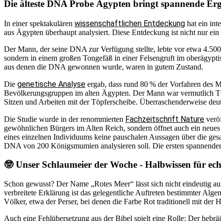
Die älteste DNA Probe Ägypten bringt spannende Erg
wissenschaftlichen Entdeckung
In einer spektakulären
hat ein int
aus Ägypten überhaupt analysiert. Diese Entdeckung ist nicht nur ein
Der Mann, der seine DNA zur Verfügung stellte, lebte vor etwa 4.500
sondern in einem großen Tongefäß in einer Felsengruft im oberägypt
aus denen die DNA gewonnen wurde, waren in gutem Zustand.
genetische Analyse
Die
ergab, dass rund 80 % der Vorfahren des M
Bevölkerungsgruppen im alten Ägypten. Der Mann war vermutlich Tö
Sitzen und Arbeiten mit der Töpferscheibe. Überraschenderweise deut
Fachzeitschrift Nature
Die Studie wurde in der renommierten
veröf
gewöhnlichen Bürgers im Alten Reich, sondern öffnet auch ein neues K
eines einzelnen Individuums keine pauschalen Aussagen über die ges
DNA von 200 Königsmumien analysieren soll. Die ersten spannenden 
🤓 Unser Schlaumeier der Woche - Halbwissen für echt
Schon gewusst? Der Name „Rotes Meer“ lässt sich nicht eindeutig auf
verbreitete Erklärung ist das gelegentliche Auftreten bestimmter Algen
Völker, etwa der Perser, bei denen die Farbe Rot traditionell mit 
Auch eine Fehlübersetzung aus der Bibel spielt eine Rolle: Der hebr