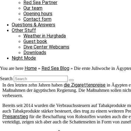
Plätze, an denen wir regelmäßig auf Zebra- oder wie wir sie nennen,
Red Sea Partner
Our team
Fortpflanzung
Besonders spannend ist ihre
: Zebrahai-Weibchen legen
Opening hours
Zuchtstationen wurde sogar Jungfernzeugung beobachtet, eine Form d
Contact form
Überfischung, Beifang und unschönerweise Nachfrage im Aquariumhan
Questions & Answers
Der Zebrahai ist nicht nur ein beeindruckender Meeresbewohner, sond
Other Stuff
Weather in Hurghada
Die Preise für Rauchwaren in Ägypten steigen erneut
Guest book
Dive Center Webcams
Das ägyptische Abgeordnetenhaus hat eine von der Regierung unterstü
Downloads
d
soziale Gerechtigkeit zu fördern. Das nahm man zum Anlass, erneut
Night Mode
Die neuen Preisgrenzen für Zigaretten im Jahr 2025 sind nun so gestaff
Home
Red Sea Blog
You are here
»
»
Die erste Juliwoche in Ägypte
LE und 57 LE lagen, werden künftig zwischen 48 und 69 LE kosten. 
Heets kosten jetzt 69 EGP, Terea 76 EGP und Terea Capsule 80 EGP.
Search
die Zigarettenpreise
In den letzten zehn Jahren haben
in Ägypten ei
Maßnahmen der ägyptischen Regierung. Die Maßnahmen sollen nicht
verbessern.
Bereits seit 2014 wurden die Verbrauchssteuern auf Tabakprodukte 
auch Tabakprodukte stärker besteuert, dies trug zu einem weiteren Pr
Preisanstieg
für die Beschaffung von Rohstoffen wurden auch die ei
verteidigt, zeigen sich aber auch die Schattenseiten in Form von zu