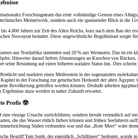
ebnisse
ernationales Forschungsteam das erste vollständige Genom eines Altäg
 technisches Meisterwerk, sondern auch ein spannender Blick in die Ur
 bis 4.800 Jahren zur Zeit des Alten Reichs, kurz nach dem Bau der er
ischen Nuwayrat bestattet. Diese ungewöhnliche Begräbnisart sorgte fü
annes aus Nordafrika stammten und 20 % aus Westasien. Das ist ein k
pfer. Hinweise darauf liefern Abnutzungen an Knochen von Rücken, A
et seine Bestattung auf einen höheren sozialen Status hin. Dies schein
fentlicht und markiert einen Meilenstein in der sogenannten molekulare
apitel in der Forschung zur genetischen Herkunft der alten Ägypter. G
amte Bevölkerung getroffen werden können. Deshalb arbeiten ägyptisch
Ergebnisse dazu werden in naher Zukunft erwartet.
e Profis 🤓
 eine einzige Ursache zurückführen, sondern beruht vermutlich auf meh
arten, die das Wasser rötlich färben können und frühen Seefahrern auffi
der Himmelsrichtung Süden verbunden war und das „Rote Meer“ wäre dem
äische Begriff Yam Suph, der eigentlich „Schilfmeer“ bedeutet, wurde 