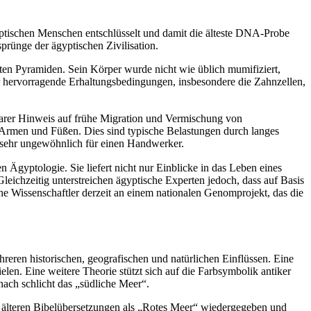
yptischen Menschen entschlüsselt und damit die älteste DNA-Probe
sprünge der ägyptischen Zivilisation.
sten Pyramiden. Sein Körper wurde nicht wie üblich mumifiziert,
r hervorragende Erhaltungsbedingungen, insbesondere die Zahnzellen,
larer Hinweis auf frühe Migration und Vermischung von
rmen und Füßen. Dies sind typische Belastungen durch langes
t sehr ungewöhnlich für einen Handwerker.
n Ägyptologie. Sie liefert nicht nur Einblicke in das Leben eines
leichzeitig unterstreichen ägyptische Experten jedoch, dass auf Basis
e Wissenschaftler derzeit an einem nationalen Genomprojekt, das die
reren historischen, geografischen und natürlichen Einflüssen. Eine
elen. Eine weitere Theorie stützt sich auf die Farbsymbolik antiker
nach schlicht das „südliche Meer“.
in älteren Bibelübersetzungen als „Rotes Meer“ wiedergegeben und