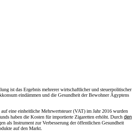
uen wir uns umso mehr, wenn wir das Glück haben, einem zu begegnen.
h mehreren Monaten schlüpfen die gestreiften Jungtiere. In
ai heute laut IUCN als gefährdet. Ursachen sind Lebensraumverlust,
h gehalten und gezüchtet, auch im Rahmen von Schutzprogrammen.
m einmal begegnet, vergisst ihn nicht.
ragen soll, die Staatseinnahmen zu steigern und Steuer- sowie
em Jahr, sondern kontinuierlich jedes Jahr um 12 % bis 2028.
wurden, steigt der Preis auf 48 LE. Zigaretten, die bisher zwischen 40
 EGP. Auch die Preise für erhitzte Tabakprodukte sind gestiegen:
ung ist das Ergebnis mehrerer wirtschaftlicher und steuerpolitischer
abakkonsum eindämmen und die Gesundheit der Bewohner Ägyptens
 auf eine einheitliche Mehrwertsteuer (VAT) im Jahr 2016 wurden
den
funds haben die Kosten für importierte Zigaretten erhöht. Durch
n als Instrument zur Verbesserung der öffentlichen Gesundheit
odukte auf den Markt.