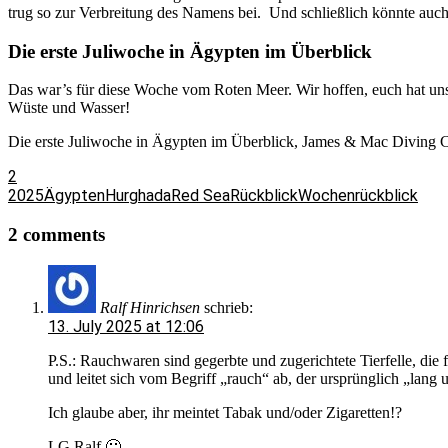
trug so zur Verbreitung des Namens bei. Und schließlich könnte auc
Die erste Juliwoche in Ägypten im Überblick
Das war’s für diese Woche vom Roten Meer. Wir hoffen, euch hat uns
Wüste und Wasser!
Die erste Juliwoche in Ägypten im Überblick, James & Mac Diving 
2
2025
Ägypten
Hurghada
Red Sea
Rückblick
Wochenrückblick
2 comments
Ralf Hinrichsen
schrieb:
13. July 2025 at 12:06
P.S.: Rauchwaren sind gegerbte und zugerichtete Tierfelle, di
und leitet sich vom Begriff „rauch“ ab, der ursprünglich „lan
Ich glaube aber, ihr meintet Tabak und/oder Zigaretten!?
LG Ralf 🙂