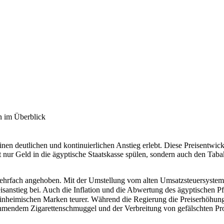
 Leopardenhaie treffen. Natürlich gibt es keine Garantie, deshalb fre
 bis zu 50 große, lederartige Eier, die an Felsen befestigt werden. Nac
er Fortpflanzung ohne Männchen. Trotz ihrer Robustheit gelten Zebrah
del. In vielen öffentlichen Aquarien weltweit werden sie erfolgreic
ern auch ein Symbol für den Schutz tropischer Riff-Ökosysteme. Wer ih
tzte Änderung des Mehrwertsteuergesetzes verabschiedet, die dazu beit
ie Zigarettenpreise
in Ägypten zu erhöhen. Und das nicht nur in dies
elt: Für lokal produzierte Zigaretten, die bisher unter 40 LE verkauft 
n im Überblick
Merit kosten jetzt 105 EGP pro Packung, Marlboro 97 EGP und L&M 76
nen deutlichen und kontinuierlichen Anstieg erlebt. Diese Preisentwickl
 nur Geld in die ägyptische Staatskasse spülen, sondern auch den T
mehrfach angehoben. Mit der Umstellung vom alten Umsatzsteuersystem
eisanstieg bei. Auch die Inflation und die Abwertung des ägyptischen P
nheimischen Marken teurer. Während die Regierung die Preiserhöhunge
nehmendem Zigarettenschmuggel und der Verbreitung von gefälschten Pr