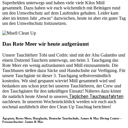
Superhelden unterwegs und haben viele viele Kilos Müll
gesammelt. Dazu haben wir euch wöchentlich mit Beiträgen rund
um den Umweltschutz auf dem Laufenden gehalten. Leider kam
aber im letzten Jahr „etwas“ dazwischen, heute ist aber ein guter Tag
um den Umweltschutz fortzusetzen.
Das Rote Meer wir heute aufgeräumt
Unsere Tauchlehrer Tobi und Cedric sind mit der Abu Galambo und
einem Dutzend Tauchern unterwegs, um beim 3. Tauchgang das
Rote Meer ein wenig aufzuräumen und Müll einzusammeln. Die
Tauchbasen stellen dazu Säcke und Handschuhe zur Verfügung. Für
unsere Tauchgäste ist dieser 3. Tauchgang selbstverständlich
kostenlos. Wir sind gespannt wieviel Müll gesammelt wird und
bedanken uns schon jetzt bei unseren Tauchlehrern, der Crew und
den Tauchgästen für den tatkräftigen Einsatz! Näheres dazu könnt
Täglichen Tauchausfahrten
ihr natürlich heute Abend in unseren
nachlesen. In unserem Wochenrückblick werden wir euch auch
nochmal ausführlich über den Clean Up Tauchtag berichten!
Ägypten, Rotes Meer, Hurghada, Deutsche Tauchschule, James & Mac Diving Center –
Fotonachweise: James & Mac