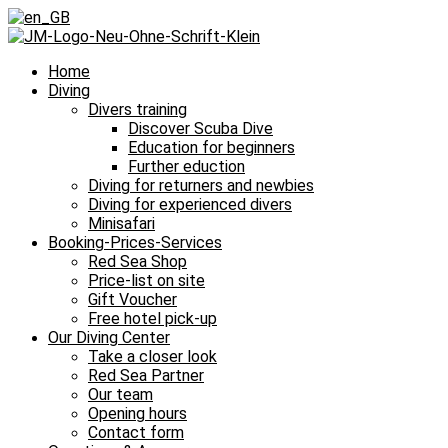
Home
Diving
Divers training
Discover Scuba Dive
Education for beginners
Further eduction
Diving for returners and newbies
Diving for experienced divers
Minisafari
Booking-Prices-Services
Red Sea Shop
Price-list on site
Gift Voucher
Free hotel pick-up
Our Diving Center
Take a closer look
Red Sea Partner
Our team
Opening hours
Contact form