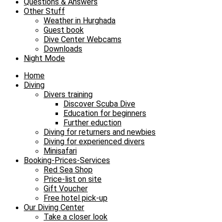
Questions & Answers
Other Stuff
Weather in Hurghada
Guest book
Dive Center Webcams
Downloads
Night Mode
Home
Diving
Divers training
Discover Scuba Dive
Education for beginners
Further eduction
Diving for returners and newbies
Diving for experienced divers
Minisafari
Booking-Prices-Services
Red Sea Shop
Price-list on site
Gift Voucher
Free hotel pick-up
Our Diving Center
Take a closer look