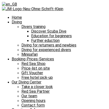
Home
Diving
Divers training
Discover Scuba Dive
Education for beginners
Further eduction
Diving for returners and newbies
Diving for experienced divers
Minisafari
Booking-Prices-Services
Red Sea Shop
Price-list on site
Gift Voucher
Free hotel pick-up
Our Diving Center
Take a closer look
Red Sea Partner
Our team
Opening hours
Contact form