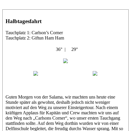
Halbtagesfahrt
Tauchplatz 1: Carlson’s Corner
Tauchplatz 2: Giftun Ham Ham
36° |
29°
Abu Salama
Jasmin (JJ)
Sandra
Guten Morgen von der Salama, wir machten uns heute eine
Stunde später als gewohnt, deshalb jedoch nicht weniger
motiviert auf den Weg zu unserer Einsteigertour. Nach einem
kräftigen Applaus für Kapitän und Crew machten wir uns auf
den Weg nach „Carlsons Corner“, wo unser ersten Tauchgang
stattfinden sollte. Auf dem Weg dorthin wurden wir von einer
Delfinschule begleitet, die freudig durchs Wasser sprang. Mit so