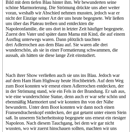
Bild mit dem tiefen Blau hinter ihm. Wir bewunderten seine
schöne Marmorierung. Die Strömung drückte uns aber weiter
voran, weshalb wir Abschied nehmen mussten, jedoch war er
nicht der Einzige seiner Art der uns heute begegnete. Wir ließen
uns über das Plateau treiben und entdeckten die
Napoleonfamilie, die uns dort in letzter Zeit häufiger begegnete.
Zuerst den Vater und später dann Mama mit Kind, die auf einem
Ausflug unterwegs waren. Dann plötzlich tauchten
drei Adlerrochen aus dem Blau auf. Sie waren alle drei
wunderschön, als sie in einer Formatierung schwammen, die
aussah, als hätten sie diese lange Zeit einstudiert.
Nach ihrer Show verließen auch sie uns ins Blau. Jedoch war
auf dem Ham Ham Highway heute Hochbetrieb. Auf dem Weg
zum Boot konnten wir erneut einen Adlerrochen entdecken, der
in der Strömung stand, wie ein Fels in der Brandung. Er sah aus,
wie eine wunderschöne Statue, denn auch er war sehr schön und
ebenmäßig Marmoriert und wir konnten ihn von der Nähe
bewundern. Unter dem Boot konnten wir dann noch einen
Fransendrachenkopf entdecken, der gut getarnt unter einem Stein
saß. In unserem Sicherheitsstop begegnete uns erneut ein riesiger
Napoleon. Nach diesem Tauchgang, bei dem wir gar nicht
wussten, wo wir zuerst hinschauen sollten, machten wir uns