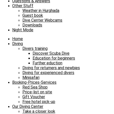
Questions & Answers
Other Stuff
Weather in Hurghada
Guest book
Dive Center Webcams
Downloads
Night Mode
Home
Diving
Divers training
Discover Scuba Dive
Education for beginners
Further eduction
Diving for returners and newbies
Diving for experienced divers
Minisafari
Booking-Prices-Services
Red Sea Shop
Price-list on site
Gift Voucher
Free hotel pick-up
Our Diving Center
Take a closer look