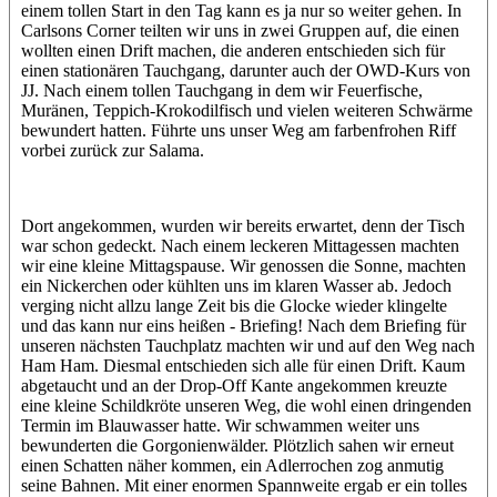
einem tollen Start in den Tag kann es ja nur so weiter gehen. In
Carlsons Corner teilten wir uns in zwei Gruppen auf, die einen
wollten einen Drift machen, die anderen entschieden sich für
einen stationären Tauchgang, darunter auch der OWD-Kurs von
JJ. Nach einem tollen Tauchgang in dem wir Feuerfische,
Muränen, Teppich-Krokodilfisch und vielen weiteren Schwärme
bewundert hatten. Führte uns unser Weg am farbenfrohen Riff
vorbei zurück zur Salama.
Dort angekommen, wurden wir bereits erwartet, denn der Tisch
war schon gedeckt. Nach einem leckeren Mittagessen machten
wir eine kleine Mittagspause. Wir genossen die Sonne, machten
ein Nickerchen oder kühlten uns im klaren Wasser ab. Jedoch
verging nicht allzu lange Zeit bis die Glocke wieder klingelte
und das kann nur eins heißen - Briefing! Nach dem Briefing für
unseren nächsten Tauchplatz machten wir und auf den Weg nach
Ham Ham. Diesmal entschieden sich alle für einen Drift. Kaum
abgetaucht und an der Drop-Off Kante angekommen kreuzte
eine kleine Schildkröte unseren Weg, die wohl einen dringenden
Termin im Blauwasser hatte. Wir schwammen weiter uns
bewunderten die Gorgonienwälder. Plötzlich sahen wir erneut
einen Schatten näher kommen, ein Adlerrochen zog anmutig
seine Bahnen. Mit einer enormen Spannweite ergab er ein tolles