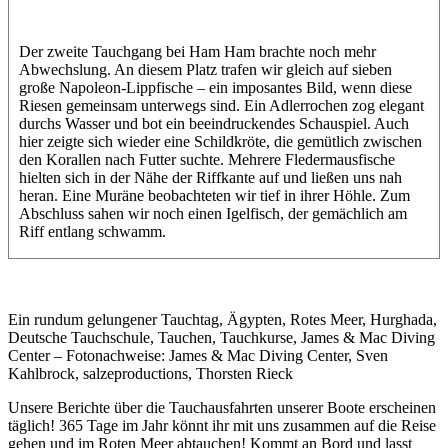
Der zweite Tauchgang bei Ham Ham brachte noch mehr
Abwechslung. An diesem Platz trafen wir gleich auf sieben
große Napoleon-Lippfische – ein imposantes Bild, wenn diese
Riesen gemeinsam unterwegs sind. Ein Adlerrochen zog elegant
durchs Wasser und bot ein beeindruckendes Schauspiel. Auch
hier zeigte sich wieder eine Schildkröte, die gemütlich zwischen
den Korallen nach Futter suchte. Mehrere Fledermausfische
hielten sich in der Nähe der Riffkante auf und ließen uns nah
heran. Eine Muräne beobachteten wir tief in ihrer Höhle. Zum
Abschluss sahen wir noch einen Igelfisch, der gemächlich am
Riff entlang schwamm.
Ein rundum gelungener Tauchtag, Ägypten, Rotes Meer, Hurghada,
Deutsche Tauchschule, Tauchen, Tauchkurse, James & Mac Diving
Center – Fotonachweise: James & Mac Diving Center, Sven
Kahlbrock, salzeproductions, Thorsten Rieck
Unsere Berichte über die Tauchausfahrten unserer Boote erscheinen
täglich! 365 Tage im Jahr könnt ihr mit uns zusammen auf die Reise
gehen und im Roten Meer abtauchen! Kommt an Bord und lasst