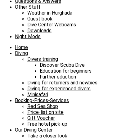
Questions & Answers
Other Stuff
Weather in Hurghada
Guest book
Dive Center Webcams
Downloads
Night Mode
Home
Diving
Divers training
Discover Scuba Dive
Education for beginners
Further eduction
Diving for returners and newbies
Diving for experienced divers
Minisafari
Booking-Prices-Services
Red Sea Shop
Price-list on site
Gift Voucher
Free hotel pick-up
Our Diving Center
Take a closer look