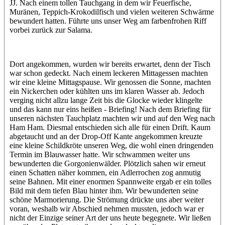
JJ. Nach einem tollen Tauchgang in dem wir Feuerfische,
Muränen, Teppich-Krokodilfisch und vielen weiteren Schwärme
bewundert hatten. Führte uns unser Weg am farbenfrohen Riff
vorbei zurück zur Salama.
Dort angekommen, wurden wir bereits erwartet, denn der Tisch
war schon gedeckt. Nach einem leckeren Mittagessen machten
wir eine kleine Mittagspause. Wir genossen die Sonne, machten
ein Nickerchen oder kühlten uns im klaren Wasser ab. Jedoch
verging nicht allzu lange Zeit bis die Glocke wieder klingelte
und das kann nur eins heißen - Briefing! Nach dem Briefing für
unseren nächsten Tauchplatz machten wir und auf den Weg nach
Ham Ham. Diesmal entschieden sich alle für einen Drift. Kaum
abgetaucht und an der Drop-Off Kante angekommen kreuzte
eine kleine Schildkröte unseren Weg, die wohl einen dringenden
Termin im Blauwasser hatte. Wir schwammen weiter uns
bewunderten die Gorgonienwälder. Plötzlich sahen wir erneut
einen Schatten näher kommen, ein Adlerrochen zog anmutig
seine Bahnen. Mit einer enormen Spannweite ergab er ein tolles
Bild mit dem tiefen Blau hinter ihm. Wir bewunderten seine
schöne Marmorierung. Die Strömung drückte uns aber weiter
voran, weshalb wir Abschied nehmen mussten, jedoch war er
nicht der Einzige seiner Art der uns heute begegnete. Wir ließen