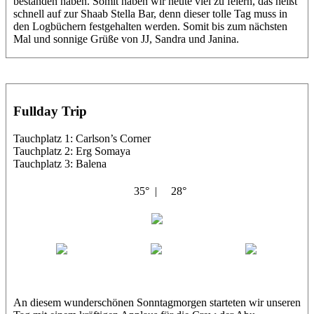
bestanden haben. Somit haben wir heute viel zu feiern, das heißt
schnell auf zur Shaab Stella Bar, denn dieser tolle Tag muss in
den Logbüchern festgehalten werden. Somit bis zum nächsten
Mal und sonnige Grüße von JJ, Sandra und Janina.
Fullday Trip
Tauchplatz 1: Carlson’s Corner
Tauchplatz 2: Erg Somaya
Tauchplatz 3: Balena
35° |
28°
Abu Galambo
Jamie
MoMo
Loris
An diesem wunderschönen Sonntagmorgen starteten wir unseren