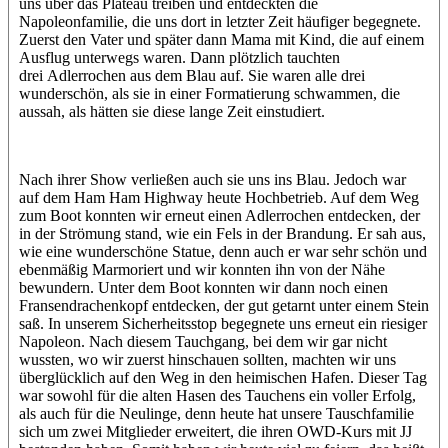
uns über das Plateau treiben und entdeckten die
Napoleonfamilie, die uns dort in letzter Zeit häufiger begegnete.
Zuerst den Vater und später dann Mama mit Kind, die auf einem
Ausflug unterwegs waren. Dann plötzlich tauchten
drei Adlerrochen aus dem Blau auf. Sie waren alle drei
wunderschön, als sie in einer Formatierung schwammen, die
aussah, als hätten sie diese lange Zeit einstudiert.
Nach ihrer Show verließen auch sie uns ins Blau. Jedoch war
auf dem Ham Ham Highway heute Hochbetrieb. Auf dem Weg
zum Boot konnten wir erneut einen Adlerrochen entdecken, der
in der Strömung stand, wie ein Fels in der Brandung. Er sah aus,
wie eine wunderschöne Statue, denn auch er war sehr schön und
ebenmäßig Marmoriert und wir konnten ihn von der Nähe
bewundern. Unter dem Boot konnten wir dann noch einen
Fransendrachenkopf entdecken, der gut getarnt unter einem Stein
saß. In unserem Sicherheitsstop begegnete uns erneut ein riesiger
Napoleon. Nach diesem Tauchgang, bei dem wir gar nicht
wussten, wo wir zuerst hinschauen sollten, machten wir uns
überglücklich auf den Weg in den heimischen Hafen. Dieser Tag
war sowohl für die alten Hasen des Tauchens ein voller Erfolg,
als auch für die Neulinge, denn heute hat unsere Tauschfamilie
sich um zwei Mitglieder erweitert, die ihren OWD-Kurs mit JJ