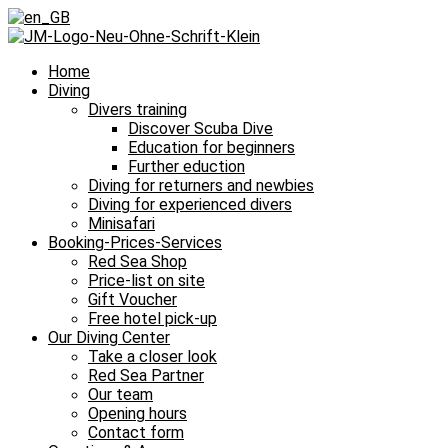
Home
Diving
Divers training
Discover Scuba Dive
Education for beginners
Further eduction
Diving for returners and newbies
Diving for experienced divers
Minisafari
Booking-Prices-Services
Red Sea Shop
Price-list on site
Gift Voucher
Free hotel pick-up
Our Diving Center
Take a closer look
Red Sea Partner
Our team
Opening hours
Contact form