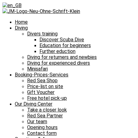
Home
Diving
Divers training
Discover Scuba Dive
Education for beginners
Further eduction
Diving for returners and newbies
Diving for experienced divers
Minisafari
Booking-Prices-Services
Red Sea Shop
Price-list on site
Gift Voucher
Free hotel pick-up
Our Diving Center
Take a closer look
Red Sea Partner
Our team
Opening hours
Contact form