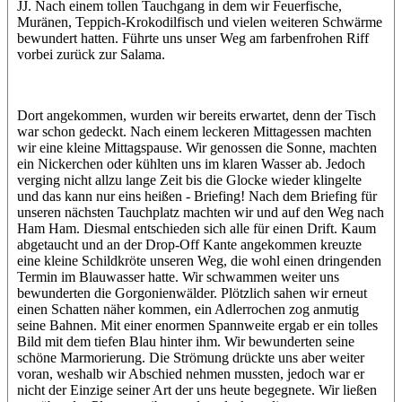
JJ. Nach einem tollen Tauchgang in dem wir Feuerfische,
Muränen, Teppich-Krokodilfisch und vielen weiteren Schwärme
bewundert hatten. Führte uns unser Weg am farbenfrohen Riff
vorbei zurück zur Salama.
Dort angekommen, wurden wir bereits erwartet, denn der Tisch
war schon gedeckt. Nach einem leckeren Mittagessen machten
wir eine kleine Mittagspause. Wir genossen die Sonne, machten
ein Nickerchen oder kühlten uns im klaren Wasser ab. Jedoch
verging nicht allzu lange Zeit bis die Glocke wieder klingelte
und das kann nur eins heißen - Briefing! Nach dem Briefing für
unseren nächsten Tauchplatz machten wir und auf den Weg nach
Ham Ham. Diesmal entschieden sich alle für einen Drift. Kaum
abgetaucht und an der Drop-Off Kante angekommen kreuzte
eine kleine Schildkröte unseren Weg, die wohl einen dringenden
Termin im Blauwasser hatte. Wir schwammen weiter uns
bewunderten die Gorgonienwälder. Plötzlich sahen wir erneut
einen Schatten näher kommen, ein Adlerrochen zog anmutig
seine Bahnen. Mit einer enormen Spannweite ergab er ein tolles
Bild mit dem tiefen Blau hinter ihm. Wir bewunderten seine
schöne Marmorierung. Die Strömung drückte uns aber weiter
voran, weshalb wir Abschied nehmen mussten, jedoch war er
nicht der Einzige seiner Art der uns heute begegnete. Wir ließen