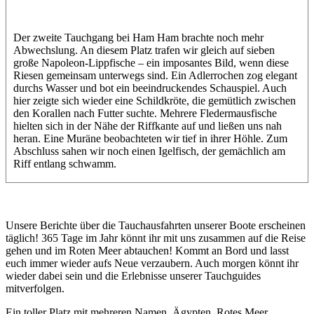
Der zweite Tauchgang bei Ham Ham brachte noch mehr
Abwechslung. An diesem Platz trafen wir gleich auf sieben
große Napoleon-Lippfische – ein imposantes Bild, wenn diese
Riesen gemeinsam unterwegs sind. Ein Adlerrochen zog elegant
durchs Wasser und bot ein beeindruckendes Schauspiel. Auch
hier zeigte sich wieder eine Schildkröte, die gemütlich zwischen
den Korallen nach Futter suchte. Mehrere Fledermausfische
hielten sich in der Nähe der Riffkante auf und ließen uns nah
heran. Eine Muräne beobachteten wir tief in ihrer Höhle. Zum
Abschluss sahen wir noch einen Igelfisch, der gemächlich am
Riff entlang schwamm.
Unsere Berichte über die Tauchausfahrten unserer Boote erscheinen
täglich! 365 Tage im Jahr könnt ihr mit uns zusammen auf die Reise
gehen und im Roten Meer abtauchen! Kommt an Bord und lasst
euch immer wieder aufs Neue verzaubern. Auch morgen könnt ihr
wieder dabei sein und die Erlebnisse unserer Tauchguides
mitverfolgen.
Ein toller Platz mit mehreren Namen, Ägypten, Rotes Meer,