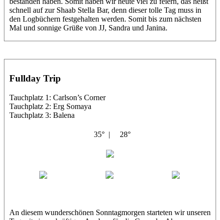
bestanden haben. Somit haben wir heute viel zu feiern, das heißt
schnell auf zur Shaab Stella Bar, denn dieser tolle Tag muss in
den Logbüchern festgehalten werden. Somit bis zum nächsten
Mal und sonnige Grüße von JJ, Sandra und Janina.
Fullday Trip
Tauchplatz 1: Carlson’s Corner
Tauchplatz 2: Erg Somaya
Tauchplatz 3: Balena
35° |
28°
Abu Galambo
Jamie
MoMo
Loris
An diesem wunderschönen Sonntagmorgen starteten wir unseren