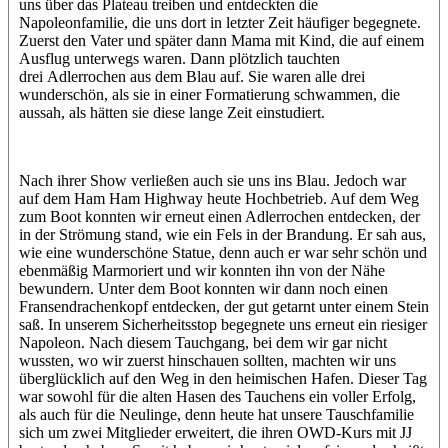
uns über das Plateau treiben und entdeckten die
Napoleonfamilie, die uns dort in letzter Zeit häufiger begegnete.
Zuerst den Vater und später dann Mama mit Kind, die auf einem
Ausflug unterwegs waren. Dann plötzlich tauchten
drei Adlerrochen aus dem Blau auf. Sie waren alle drei
wunderschön, als sie in einer Formatierung schwammen, die
aussah, als hätten sie diese lange Zeit einstudiert.
Nach ihrer Show verließen auch sie uns ins Blau. Jedoch war
auf dem Ham Ham Highway heute Hochbetrieb. Auf dem Weg
zum Boot konnten wir erneut einen Adlerrochen entdecken, der
in der Strömung stand, wie ein Fels in der Brandung. Er sah aus,
wie eine wunderschöne Statue, denn auch er war sehr schön und
ebenmäßig Marmoriert und wir konnten ihn von der Nähe
bewundern. Unter dem Boot konnten wir dann noch einen
Fransendrachenkopf entdecken, der gut getarnt unter einem Stein
saß. In unserem Sicherheitsstop begegnete uns erneut ein riesiger
Napoleon. Nach diesem Tauchgang, bei dem wir gar nicht
wussten, wo wir zuerst hinschauen sollten, machten wir uns
überglücklich auf den Weg in den heimischen Hafen. Dieser Tag
war sowohl für die alten Hasen des Tauchens ein voller Erfolg,
als auch für die Neulinge, denn heute hat unsere Tauschfamilie
sich um zwei Mitglieder erweitert, die ihren OWD-Kurs mit JJ