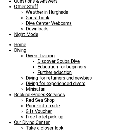
Questions & Answers
Other Stuff
Weather in Hurghada
Guest book
Dive Center Webcams
Downloads
Night Mode
Home
Diving
Divers training
Discover Scuba Dive
Education for beginners
Further eduction
Diving for returners and newbies
Diving for experienced divers
Minisafari
Booking-Prices-Services
Red Sea Shop
Price-list on site
Gift Voucher
Free hotel pick-up
Our Diving Center
Take a closer look