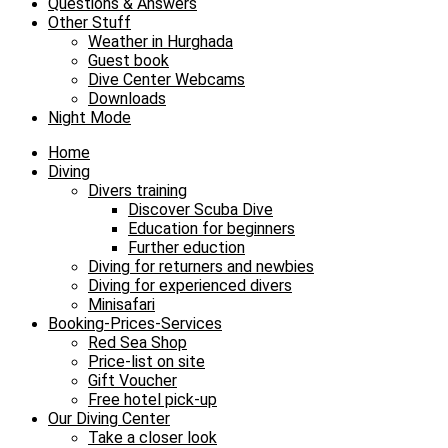
Questions & Answers
Other Stuff
Weather in Hurghada
Guest book
Dive Center Webcams
Downloads
Night Mode
Home
Diving
Divers training
Discover Scuba Dive
Education for beginners
Further eduction
Diving for returners and newbies
Diving for experienced divers
Minisafari
Booking-Prices-Services
Red Sea Shop
Price-list on site
Gift Voucher
Free hotel pick-up
Our Diving Center
Take a closer look