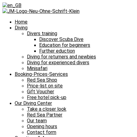
Home
Diving
Divers training
Discover Scuba Dive
Education for beginners
Further eduction
Diving for returners and newbies
Diving for experienced divers
Minisafari
Booking-Prices-Services
Red Sea Shop
Price-list on site
Gift Voucher
Free hotel pick-up
Our Diving Center
Take a closer look
Red Sea Partner
Our team
Opening hours
Contact form