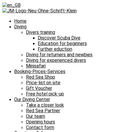
Home
Diving
Divers training
Discover Scuba Dive
Education for beginners
Further eduction
Diving for returners and newbies
Diving for experienced divers
Minisafari
Booking-Prices-Services
Red Sea Shop
Price-list on site
Gift Voucher
Free hotel pick-up
Our Diving Center
Take a closer look
Red Sea Partner
Our team
Opening hours
Contact form