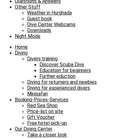
Questions & Answers
Other Stuff
Weather in Hurghada
Guest book
Dive Center Webcams
Downloads
Night Mode
Home
Diving
Divers training
Discover Scuba Dive
Education for beginners
Further eduction
Diving for returners and newbies
Diving for experienced divers
Minisafari
Booking-Prices-Services
Red Sea Shop
Price-list on site
Gift Voucher
Free hotel pick-up
Our Diving Center
Take a closer look