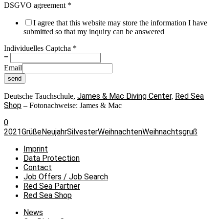
DSGVO agreement
*
I agree that this website may store the information I have
submitted so that my inquiry can be answered
Individuelles Captcha
*
=
Email
send
James & Mac Diving Center,
Red Sea
Deutsche Tauchschule,
Shop
– Fotonachweise: James & Mac
0
2021
Grüße
Neujahr
Silvester
Weihnachten
Weihnachtsgruß
Imprint
Data Protection
Contact
Job Offers / Job Search
Red Sea Partner
Red Sea Shop
News