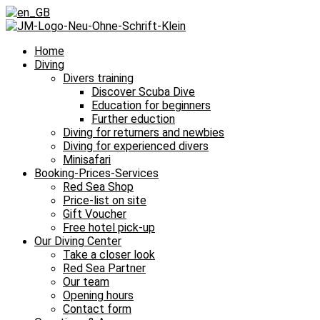
Home
Diving
Divers training
Discover Scuba Dive
Education for beginners
Further eduction
Diving for returners and newbies
Diving for experienced divers
Minisafari
Booking-Prices-Services
Red Sea Shop
Price-list on site
Gift Voucher
Free hotel pick-up
Our Diving Center
Take a closer look
Red Sea Partner
Our team
Opening hours
Contact form