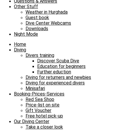
Questions & Answers
Other Stuff
Weather in Hurghada
Guest book
Dive Center Webcams
Downloads
Night Mode
Home
Diving
Divers training
Discover Scuba Dive
Education for beginners
Further eduction
Diving for returners and newbies
Diving for experienced divers
Minisafari
Booking-Prices-Services
Red Sea Shop
Price-list on site
Gift Voucher
Free hotel pick-up
Our Diving Center
Take a closer look