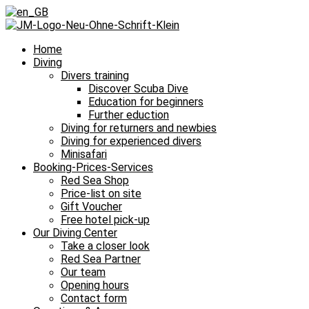
Home
Diving
Divers training
Discover Scuba Dive
Education for beginners
Further eduction
Diving for returners and newbies
Diving for experienced divers
Minisafari
Booking-Prices-Services
Red Sea Shop
Price-list on site
Gift Voucher
Free hotel pick-up
Our Diving Center
Take a closer look
Red Sea Partner
Our team
Opening hours
Contact form