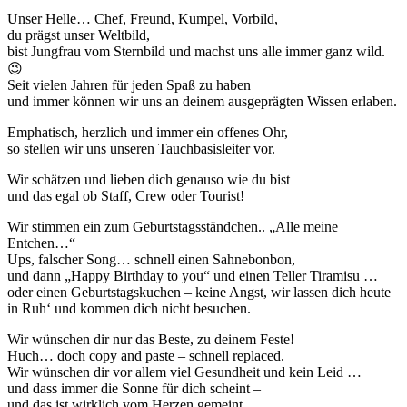
Unser Helle… Chef, Freund, Kumpel, Vorbild,
du prägst unser Weltbild,
bist Jungfrau vom Sternbild und machst uns alle immer ganz wild.
😉
Seit vielen Jahren für jeden Spaß zu haben
und immer können wir uns an deinem ausgeprägten Wissen erlaben.
Emphatisch, herzlich und immer ein offenes Ohr,
so stellen wir uns unseren Tauchbasisleiter vor.
Wir schätzen und lieben dich genauso wie du bist
und das egal ob Staff, Crew oder Tourist!
Wir stimmen ein zum Geburtstagsständchen.. „Alle meine
Entchen…“
Ups, falscher Song… schnell einen Sahnebonbon,
und dann „Happy Birthday to you“ und einen Teller Tiramisu …
oder einen Geburtstagskuchen – keine Angst, wir lassen dich heute
in Ruh‘ und kommen dich nicht besuchen.
Wir wünschen dir nur das Beste, zu deinem Feste!
Huch… doch copy and paste – schnell replaced.
Wir wünschen dir vor allem viel Gesundheit und kein Leid …
und dass immer die Sonne für dich scheint –
und das ist wirklich vom Herzen gemeint.