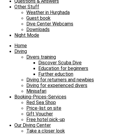
Questions & Answers
Other Stuff
Weather in Hurghada
Guest book
Dive Center Webcams
Downloads
Night Mode
Home
Diving
Divers training
Discover Scuba Dive
Education for beginners
Further eduction
Diving for returners and newbies
Diving for experienced divers
Minisafari
Booking-Prices-Services
Red Sea Shop
Price-list on site
Gift Voucher
Free hotel pick-up
Our Diving Center
Take a closer look