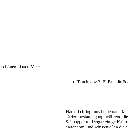
Adlerrochen kreuzt tiefenentspa
zum zweiten Block, und eine fre
Block posieren die Fledermausfisc
Auftritt. Ergebnis des Tages: glück
sind. Jetzt aber zur Shaab Stella 
Eure Simone
Abu Musa
 schönen blauen Meer
Petra
Tauchplatz 1: Marsa Abu G
Tauchplatz 2: El Fanadir Fo
Hamada bringt uns heute nach M
Tarierungstauchgang, während die 
Schnapper und sogar einige Kalma
angenehm, und wir genießen die e