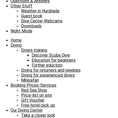
Questions & Answers
Simone
Other Stuff
Weather in Hurghada
Guest book
Dive Center Webcams
Downloads
Night Mode
Home
Diving
Divers training
Discover Scuba Dive
Education for beginners
Further eduction
Diving for returners and newbies
Diving for experienced divers
Minisafari
Booking-Prices-Services
Red Sea Shop
Price-list on site
Gift Voucher
Free hotel pick-up
Our Diving Center
Take a closer look