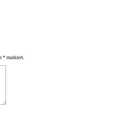
it
*
markiert.