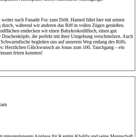
 weiter nach Fanadir Foc zum Drift. Hamed führt hier mit seinen
durch, während wir anderen das Riff in vollen Zügen genießen.
dflächen entdecken wir einen Babykrokodilfisch, einen gut
re Drachenköpfe, die perfekt mit ihrer Umgebung verschmelzen. Auch
te Schwarmfische begleiten uns auf unserem Weg entlang des Riffs.
es: Herzlichen Glückwunsch an Jonas zum 100. Tauchgang – ein
einsam feiern konnten!
 Ham
it minutenlangem Applaus für Kapitän Khalifa und seine Mannschaft