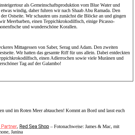
nsteigertour als Gemeinschaftsproduktion vom Blue Water und
etwas windig, daher fuhren wir nach Shaab Abu Ramada. Den
der Ostseite. Wir schauten uns zunächst die Blöcke an und gingen
wir Meerbarben, einen Teppichkrokodilfisch, einige Picasso-
monenfische und wunderschöne Korallen.
eckeres Mittagessen von Saber, Serag und Adam. Den zweiten
tseite. Wir hatten das gesamte Riff für uns allein. Dabei entdeckten
Teppichkrokodilfisch, einen Adlerrochen sowie viele Muränen und
derschöner Tag auf der Galambo!
gehen und im Roten Meer abtauchen! Kommt an Bord und lasst euch
 Partner
Red Sea Shop
,
– Fotonachweise: James & Mac, mit
mone, Janina