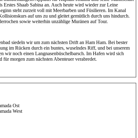
als Erstes Shaab Sabina an. Auch heute wird wieder zur Leine
eginn steht zurzeit voll mit Meerbarben und Füsilieren. Im Kanal
ollisionskurs auf uns zu und gleitet gemütlich durch uns hindurch.
errochen sowie weiterhin unzählige Muränen auf Tour.
bad siedeln wir um zum nächsten Drift an Ham Ham. Bei bester
römung im Rücken durch ein buntes, wuselndes Riff, und bei unserem
en wir noch einen Langnasenbüschelbarsch. Im Hafen wird sich
nd für morgen zum nächsten Abenteuer verabredet.
amada Ost
Ramada West