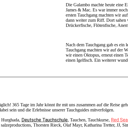
Die Galambo machte heute eine Ei
James & Mac. Es war immer noch 
ersten Tauchgang machten wir auf 
dann weiter zum Riff. Dort sahen 
Drückerfische, Flötenfische, Ane
Nach dem Tauchgang gab es ein l
Tauchgang machten wir auf der Wes
wir einen Oktopus, erneut einen 
einen Igelfisch. Ein weiterer wun
täglich! 365 Tage im Jahr könnt ihr mit uns zusammen auf die Reise 
bei sein und die Erlebnisse unserer Tauchguides mitverfolgen.
Deutsche Tauchschule
Red Sea
, Hurghada,
, Tauchen, Tauchkurse,
lzeproductions, Thorsten Rieck, Olaf Mayr, Katharina Tretter, JJ, Si