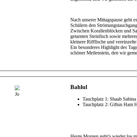
Nach unserer Mittagspause geht es
Schülern den Strömungstauchgang 
Zwischen Korallenblöcken und San
getarnten Steinfisch sowie mehre
kleinere Rifffische und vereinzel
Ein besonderes Highlight des Tag
schöner Meilenstein, den wir gem
Bahlul
Jo
Tauchplatz 1: Shaab Sabina
Tauchplatz 2: Giftun Ham
Heute Morgen geht’s wieder los m