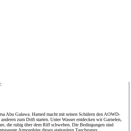
nnt unseren Weg. Aufgeweckte Anemonenfische zeigen uns den Weg
ischwimmende Muräne schwimmt von Block zu Block. Am letzten
he vor den Kameras, und gleich im Anschluss hat Tina Turtle ihren
liche Gäste und Speicherkarten, die mit reichlich Material gefüllt
Bar und auf morgen freuen.
alawa
c
arsa Abu Galawa. Hamed macht mit seinen Schülern den AOWD-
anderen zum Drift starten. Unter Wasser entdecken wir Garnelen,
re, die ruhig über dem Riff schweben. Die Bedingungen sind
ntspannte Atmosphäre dieses stationären Tauchgangs.