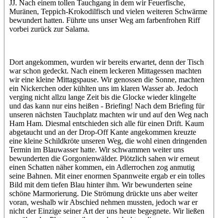
JJ. Nach einem tollen Tauchgang in dem wir Feuerfische,
Muränen, Teppich-Krokodilfisch und vielen weiteren Schwärme
bewundert hatten. Führte uns unser Weg am farbenfrohen Riff
vorbei zurück zur Salama.
Dort angekommen, wurden wir bereits erwartet, denn der Tisch
war schon gedeckt. Nach einem leckeren Mittagessen machten
wir eine kleine Mittagspause. Wir genossen die Sonne, machten
ein Nickerchen oder kühlten uns im klaren Wasser ab. Jedoch
verging nicht allzu lange Zeit bis die Glocke wieder klingelte
und das kann nur eins heißen - Briefing! Nach dem Briefing für
unseren nächsten Tauchplatz machten wir und auf den Weg nach
Ham Ham. Diesmal entschieden sich alle für einen Drift. Kaum
abgetaucht und an der Drop-Off Kante angekommen kreuzte
eine kleine Schildkröte unseren Weg, die wohl einen dringenden
Termin im Blauwasser hatte. Wir schwammen weiter uns
bewunderten die Gorgonienwälder. Plötzlich sahen wir erneut
einen Schatten näher kommen, ein Adlerrochen zog anmutig
seine Bahnen. Mit einer enormen Spannweite ergab er ein tolles
Bild mit dem tiefen Blau hinter ihm. Wir bewunderten seine
schöne Marmorierung. Die Strömung drückte uns aber weiter
voran, weshalb wir Abschied nehmen mussten, jedoch war er
nicht der Einzige seiner Art der uns heute begegnete. Wir ließen