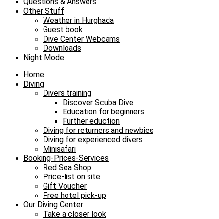
Questions & Answers
Other Stuff
Weather in Hurghada
Guest book
Dive Center Webcams
Downloads
Night Mode
Home
Diving
Divers training
Discover Scuba Dive
Education for beginners
Further eduction
Diving for returners and newbies
Diving for experienced divers
Minisafari
Booking-Prices-Services
Red Sea Shop
Price-list on site
Gift Voucher
Free hotel pick-up
Our Diving Center
Take a closer look