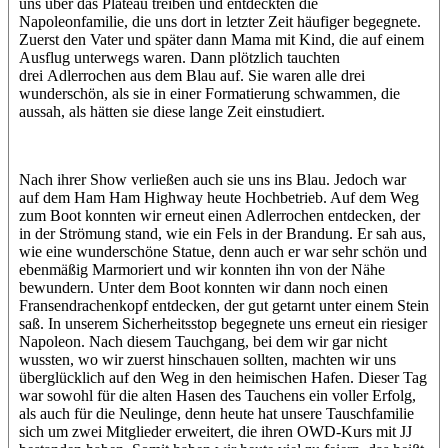
uns über das Plateau treiben und entdeckten die
Napoleonfamilie, die uns dort in letzter Zeit häufiger begegnete.
Zuerst den Vater und später dann Mama mit Kind, die auf einem
Ausflug unterwegs waren. Dann plötzlich tauchten
drei Adlerrochen aus dem Blau auf. Sie waren alle drei
wunderschön, als sie in einer Formatierung schwammen, die
aussah, als hätten sie diese lange Zeit einstudiert.
Nach ihrer Show verließen auch sie uns ins Blau. Jedoch war
auf dem Ham Ham Highway heute Hochbetrieb. Auf dem Weg
zum Boot konnten wir erneut einen Adlerrochen entdecken, der
in der Strömung stand, wie ein Fels in der Brandung. Er sah aus,
wie eine wunderschöne Statue, denn auch er war sehr schön und
ebenmäßig Marmoriert und wir konnten ihn von der Nähe
bewundern. Unter dem Boot konnten wir dann noch einen
Fransendrachenkopf entdecken, der gut getarnt unter einem Stein
saß. In unserem Sicherheitsstop begegnete uns erneut ein riesiger
Napoleon. Nach diesem Tauchgang, bei dem wir gar nicht
wussten, wo wir zuerst hinschauen sollten, machten wir uns
überglücklich auf den Weg in den heimischen Hafen. Dieser Tag
war sowohl für die alten Hasen des Tauchens ein voller Erfolg,
als auch für die Neulinge, denn heute hat unsere Tauschfamilie
sich um zwei Mitglieder erweitert, die ihren OWD-Kurs mit JJ