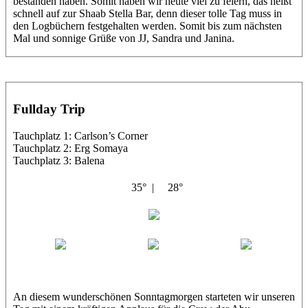
bestanden haben. Somit haben wir heute viel zu feiern, das heißt
schnell auf zur Shaab Stella Bar, denn dieser tolle Tag muss in
den Logbüchern festgehalten werden. Somit bis zum nächsten
Mal und sonnige Grüße von JJ, Sandra und Janina.
Fullday Trip
Tauchplatz 1: Carlson’s Corner
Tauchplatz 2: Erg Somaya
Tauchplatz 3: Balena
35° |
28°
Abu Galambo
Jamie
MoMo
Loris
An diesem wunderschönen Sonntagmorgen starteten wir unseren