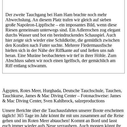
Der zweite Tauchgang bei Ham Ham brachte noch mehr
Abwechslung. An diesem Platz trafen wir gleich auf sieben
große Napoleon-Lippfische – ein imposantes Bild, wenn diese
Riesen gemeinsam unterwegs sind. Ein Adlerrochen zog elegant
durchs Wasser und bot ein beeindruckendes Schauspiel. Auch
hier zeigte sich wieder eine Schildkröte, die gemütlich zwischen
den Korallen nach Futter suchte. Mehrere Fledermausfische
hielten sich in der Nähe der Riffkante auf und ließen uns nah
heran. Eine Muräne beobachteten wir tief in ihrer Höhle. Zum
Abschluss sahen wir noch einen Igelfisch, der gemächlich am
Riff entlang schwamm.
Ägypten, Rotes Meer, Hurghada, Deutsche Tauchschule, Tauchen,
Tauchkurse, James & Mac Diving Center – Fotonachweise: James
& Mac Diving Center, Sven Kahlbrock, salzeproductions
Unsere Berichte über die Tauchausfahrten unserer Boote erscheinen
täglich! 365 Tage im Jahr könnt ihr mit uns zusammen auf die Reise
gehen und im Roten Meer abtauchen! Kommt an Bord und lasst
euch immer wieder aufs Neue verzaubern. Auch morgen könnt ihr