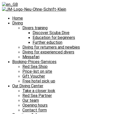
Home
Diving
Divers training
Discover Scuba Dive
Education for beginners
Further eduction
Diving for returners and newbies
Diving for experienced divers
Minisafari
Booking-Prices-Services
Red Sea Shop
Price-list on site
Gift Voucher
Free hotel pick-up
Our Diving Center
Take a closer look
Red Sea Partner
Our team
Opening hours
Contact form