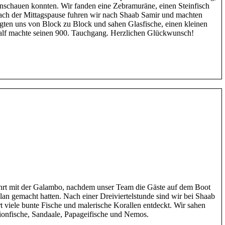
anschauen konnten. Wir fanden eine Zebramuräne, einen Steinfisch
ach der Mittagspause fuhren wir nach Shaab Samir und machten
gten uns von Block zu Block und sahen Glasfische, einen kleinen
alf machte seinen 900. Tauchgang. Herzlichen Glückwunsch!
fahrt mit der Galambo, nachdem unser Team die Gäste auf dem Boot
n gemacht hatten. Nach einer Dreiviertelstunde sind wir bei Shaab
viele bunte Fische und malerische Korallen entdeckt. Wir sahen
ionfische, Sandaale, Papageifische und Nemos.