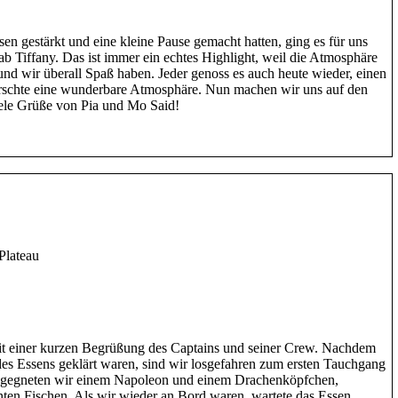
n gestärkt und eine kleine Pause gemacht hatten, ging es für uns
 Tiffany. Das ist immer ein echtes Highlight, weil die Atmosphäre
 und wir überall Spaß haben. Jeder genoss es auch heute wieder, einen
rrschte eine wunderbare Atmosphäre. Nun machen wir uns auf den
ele Grüße von Pia und Mo Said!
Plateau
it einer kurzen Begrüßung des Captains und seiner Crew. Nachdem
des Essens geklärt waren, sind wir losgefahren zum ersten Tauchgang
egegneten wir einem Napoleon und einem Drachenköpfchen,
en Fischen. Als wir wieder an Bord waren, wartete das Essen