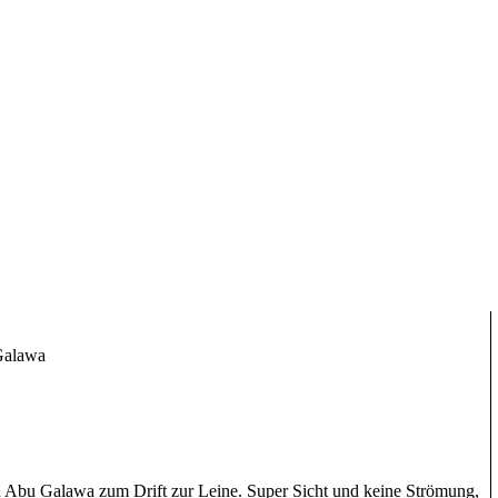
f-Fledermausfische gesehen.
 haben wir eine Pause in Lagune gemacht. Dann haben wir den
Gorgonia als Drift Pick Up Dive gemacht und das war toll mit
 vielen Milchfischen und Hornhechten unter der Oberfläche, vielen
senmuränen und bunten Korallen. Nachdem wir einen schönen Tag
nserer Basis und setzen uns in der Shaab Stella Bar auf ein
Galawa
a Abu Galawa zum Drift zur Leine. Super Sicht und keine Strömung,