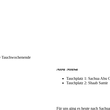
Barrakuda, Muränen und Rundkop
Nach einem leckerem Mittagessen
zweiten Tauchgang in Abu Ramada 
einer Schule von gelben Makrelen,
Straßenkehrern, Meerbarben, Rie
hatten, fahren wir nun zurück zu u
Pläuschchen zusammen.
ne Tauchwochenende
Abu Musa
Tauchplatz 1: Sachua Abu 
Tauchplatz 2: Shaab Samir
Für uns ging es heute nach Sachu