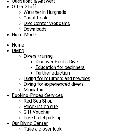
Questions & Answers
Other Stuff
Weather in Hurghada
Guest book
Dive Center Webcams
Downloads
Night Mode
Home
Diving
Divers training
Discover Scuba Dive
Education for beginners
Further eduction
Wael
Diving for returners and newbies
Diving for experienced divers
Khaled
Minisafari
Booking-Prices-Services
Red Sea Shop
Price-list on site
Gift Voucher
Free hotel pick-up
Our Diving Center
Take a closer look