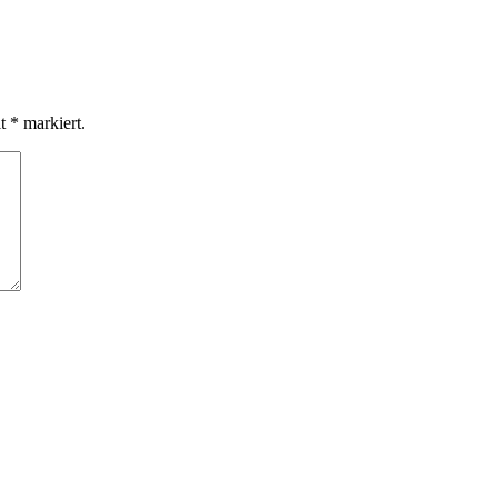
it
*
markiert.