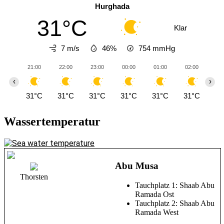
Hurghada
31°C
Klar
7 m/s
46%
754
mmHg
21:00
22:00
23:00
00:00
01:00
02:00
03
‹
›
31°C
31°C
31°C
31°C
31°C
31°C
31
Wassertemperatur
Abu Musa
Thorsten
Tauchplatz 1: Shaab Abu
Ramada Ost
Tauchplatz 2: Shaab Abu
Ramada West