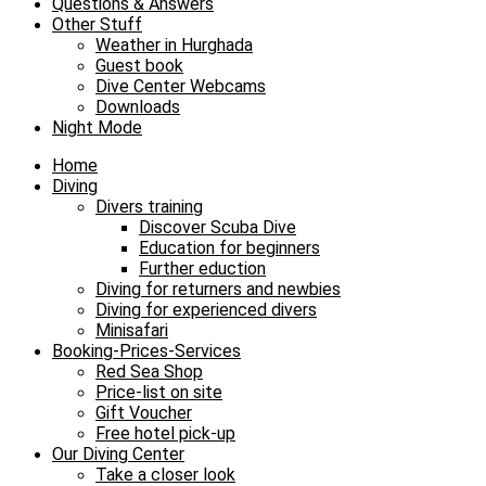
Questions & Answers
Other Stuff
Weather in Hurghada
Guest book
Dive Center Webcams
Downloads
Night Mode
Home
Diving
Divers training
Discover Scuba Dive
Education for beginners
Further eduction
Diving for returners and newbies
Diving for experienced divers
Minisafari
Booking-Prices-Services
Red Sea Shop
Price-list on site
Gift Voucher
Free hotel pick-up
Our Diving Center
Take a closer look