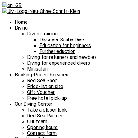
Home
Diving
Divers training
Discover Scuba Dive
Education for beginners
Further eduction
Diving for returners and newbies
Diving for experienced divers
Minisafari
Booking-Prices-Services
Red Sea Shop
Price-list on site
Gift Voucher
Free hotel pick-up
Our Diving Center
Take a closer look
Red Sea Partner
Our team
Opening hours
Contact form