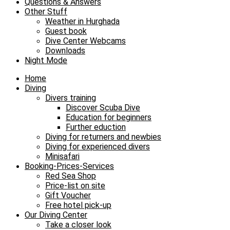
Questions & Answers
Other Stuff
Weather in Hurghada
Guest book
Dive Center Webcams
Downloads
Night Mode
Home
Diving
Divers training
Discover Scuba Dive
Education for beginners
Further eduction
Diving for returners and newbies
Diving for experienced divers
Minisafari
Booking-Prices-Services
Red Sea Shop
Price-list on site
Gift Voucher
Free hotel pick-up
Our Diving Center
Take a closer look