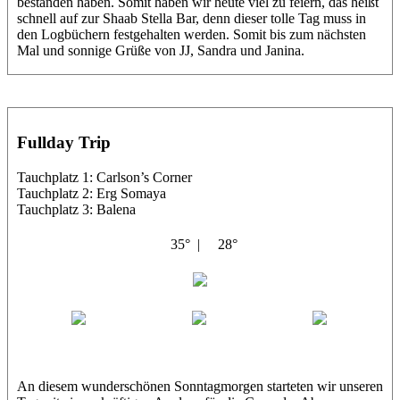
bestanden haben. Somit haben wir heute viel zu feiern, das heißt
schnell auf zur Shaab Stella Bar, denn dieser tolle Tag muss in
den Logbüchern festgehalten werden. Somit bis zum nächsten
Mal und sonnige Grüße von JJ, Sandra und Janina.
Fullday Trip
Tauchplatz 1: Carlson’s Corner
Tauchplatz 2: Erg Somaya
Tauchplatz 3: Balena
35° |
28°
Abu Galambo
Jamie
MoMo
Loris
An diesem wunderschönen Sonntagmorgen starteten wir unseren