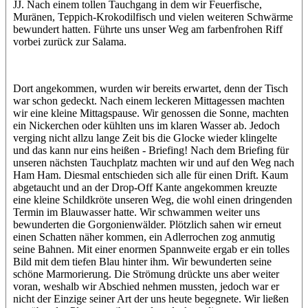
JJ. Nach einem tollen Tauchgang in dem wir Feuerfische,
Muränen, Teppich-Krokodilfisch und vielen weiteren Schwärme
bewundert hatten. Führte uns unser Weg am farbenfrohen Riff
vorbei zurück zur Salama.
Dort angekommen, wurden wir bereits erwartet, denn der Tisch
war schon gedeckt. Nach einem leckeren Mittagessen machten
wir eine kleine Mittagspause. Wir genossen die Sonne, machten
ein Nickerchen oder kühlten uns im klaren Wasser ab. Jedoch
verging nicht allzu lange Zeit bis die Glocke wieder klingelte
und das kann nur eins heißen - Briefing! Nach dem Briefing für
unseren nächsten Tauchplatz machten wir und auf den Weg nach
Ham Ham. Diesmal entschieden sich alle für einen Drift. Kaum
abgetaucht und an der Drop-Off Kante angekommen kreuzte
eine kleine Schildkröte unseren Weg, die wohl einen dringenden
Termin im Blauwasser hatte. Wir schwammen weiter uns
bewunderten die Gorgonienwälder. Plötzlich sahen wir erneut
einen Schatten näher kommen, ein Adlerrochen zog anmutig
seine Bahnen. Mit einer enormen Spannweite ergab er ein tolles
Bild mit dem tiefen Blau hinter ihm. Wir bewunderten seine
schöne Marmorierung. Die Strömung drückte uns aber weiter
voran, weshalb wir Abschied nehmen mussten, jedoch war er
nicht der Einzige seiner Art der uns heute begegnete. Wir ließen