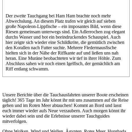
Der zweite Tauchgang bei Ham Ham brachte noch mehr
Abwechslung. An diesem Platz trafen wir gleich auf sieben
große Napoleon-Lippfische – ein imposantes Bild, wenn diese
Riesen gemeinsam unterwegs sind. Ein Adlerrochen zog elegant
durchs Wasser und bot ein beeindruckendes Schauspiel. Auch
hier zeigte sich wieder eine Schildkröte, die gemütlich zwischen
den Korallen nach Futter suchte. Mehrere Fledermausfische
hielten sich in der Nähe der Riffkante auf und ließen uns nah
heran. Eine Muräne beobachteten wir tief in ihrer Höhle. Zum
Abschluss sahen wir noch einen Igelfisch, der gemächlich am
Riff entlang schwamm.
Unsere Berichte über die Tauchausfahrten unserer Boote erscheinen
täglich! 365 Tage im Jahr könnt ihr mit uns zusammen auf die Reise
gehen und im Roten Meer abtauchen! Kommt an Bord und lasst
euch immer wieder aufs Neue verzaubern. Auch morgen könnt ihr
wieder dabei sein und die Erlebnisse unserer Tauchguides
mitverfolgen.
Ohne Wolken, Wind und Wellen, Ägypten, Rotes Meer, Hurghada,