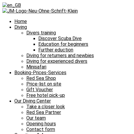
Home
Diving
Divers training
Discover Scuba Dive
Education for beginners
Further eduction
Diving for returners and newbies
Diving for experienced divers
Minisafari
Booking-Prices-Services
Red Sea Shop
Price-list on site
Gift Voucher
Free hotel pick-up
Our Diving Center
Take a closer look
Red Sea Partner
Our team
Opening hours
Contact form