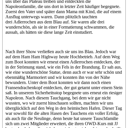
uns über das Plateau treiben und entdeckten die
Napoleonfamilie, die uns dort in letzter Zeit häufiger begegnete.
Zuerst den Vater und später dann Mama mit Kind, die auf einem
Ausflug unterwegs waren. Dann plötzlich tauchten
drei Adlerrochen aus dem Blau auf. Sie waren alle drei
wunderschön, als sie in einer Formatierung schwammen, die
aussah, als hätten sie diese lange Zeit einstudiert.
Nach ihrer Show verließen auch sie uns ins Blau. Jedoch war
auf dem Ham Ham Highway heute Hochbetrieb. Auf dem Weg
zum Boot konnten wir erneut einen Adlerrochen entdecken, der
in der Strömung stand, wie ein Fels in der Brandung. Er sah aus,
wie eine wunderschöne Statue, denn auch er war sehr schön und
ebenmäßig Marmoriert und wir konnten ihn von der Nähe
bewundern. Unter dem Boot konnten wir dann noch einen
Fransendrachenkopf entdecken, der gut getarnt unter einem Stein
saß. In unserem Sicherheitsstop begegnete uns erneut ein riesiger
Napoleon. Nach diesem Tauchgang, bei dem wir gar nicht
wussten, wo wir zuerst hinschauen sollten, machten wir uns
überglücklich auf den Weg in den heimischen Hafen. Dieser Tag
war sowohl für die alten Hasen des Tauchens ein voller Erfolg,
als auch für die Neulinge, denn heute hat unsere Tauschfamilie
sich um zwei Mitglieder erweitert, die ihren OWD-Kurs mit JJ