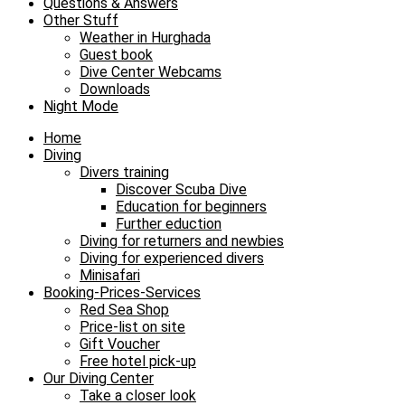
Questions & Answers
Other Stuff
Weather in Hurghada
Guest book
Dive Center Webcams
Downloads
Night Mode
Home
Diving
Divers training
Discover Scuba Dive
Education for beginners
Further eduction
Diving for returners and newbies
Diving for experienced divers
Minisafari
Booking-Prices-Services
Red Sea Shop
Price-list on site
Gift Voucher
Free hotel pick-up
Our Diving Center
Take a closer look