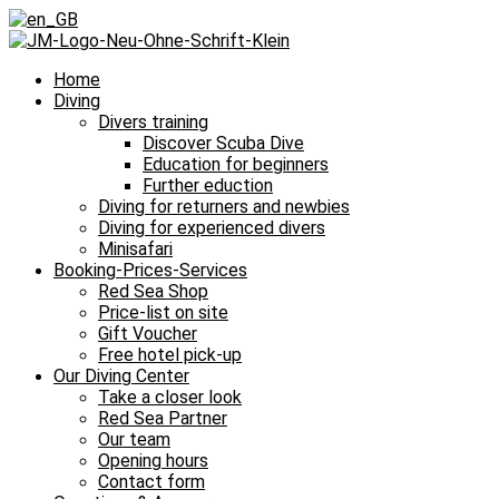
Home
Diving
Divers training
Discover Scuba Dive
Education for beginners
Further eduction
Diving for returners and newbies
Diving for experienced divers
Minisafari
Booking-Prices-Services
Red Sea Shop
Price-list on site
Gift Voucher
Free hotel pick-up
Our Diving Center
Take a closer look
Red Sea Partner
Our team
Opening hours
Contact form