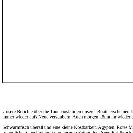
Unsere Berichte über die Tauchausfahrten unserer Boote erscheinen 
immer wieder aufs Neue verzaubern. Auch morgen könnt ihr wieder da
Schwarmfisch überall und eine kleine Kostbarkeit, Ägypten, Rotes 
freundlicher Genehmigung von unseren Fotografen: Sven Kahlbrock, sa