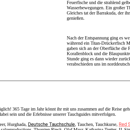
Feuerfische und die strahlend ge
Wasserbewegungen. Ein großer Thu
Gleiches tat der Barrakuda, der ih
genießen.
Nach der Entspannung ging es wei
während ein Titan-Drückerfisch M
gaben sich an der Oberfläche die 
Korallenblock und die Blaupunktro
Stunde ging es dann wieder zurück
verabschieden uns im norddeutsch
täglich! 365 Tage im Jahr könnt ihr mit uns zusammen auf die Reise 
bei sein und die Erlebnisse unserer Tauchguides mitverfolgen.
Deutsche Tauchschule
Red S
Meer, Hurghada,
, Tauchen, Tauchkurse,
lzeproductions, Thorsten Rieck, Olaf Mayr, Katharina Tretter, JJ, Si