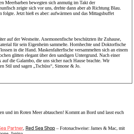
lben Meerbarben bewegten sich anmutig im Takt der
nfisch zeigte sich vor uns, drehte dann aber ab Richtung Blau.
m folgte. Jetzt hieß es aber: aufwärmen und das Mittagsbuffet
ter auf der Westseite. Anemonenfische beschützten ihr Zuhause,
aterial für sein Eigenheim sammelte. Hornhechte und Doktorfische
Flossen in die Hand. Maskenfalterfische versammelten sich an einem
chen glitten elegant über den sandigen Untergrund. Nach einer
 auf die Galambo, die uns sicher nach Hause brachte. Wir
en Stil und sagen „Tschüss“, Simone & Jo.
gehen und im Roten Meer abtauchen! Kommt an Bord und lasst euch
ea Partner
Red Sea Shop
,
– Fotonachweise: James & Mac, mit
mone, Janina