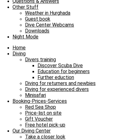
32°C
Questions & Answers
Klar
Other Stuff
Weather in Hurghada
8 m/s
17%
755
mmHg
Guest book
Dive Center Webcams
23:00
00:00
01:00
02:00
03:00
04:00
05
Downloads
Night Mode
‹
›
Home
32°C
32°C
32°C
32°C
31°C
31°C
30
Diving
Divers training
Wassertemperatur
Discover Scuba Dive
Education for beginners
Further eduction
Diving for returners and newbies
Diving for experienced divers
Minisafari
Petra
Booking-Prices-Services
Red Sea Shop
Price-list on site
Gift Voucher
Free hotel pick-up
Our Diving Center
Take a closer look