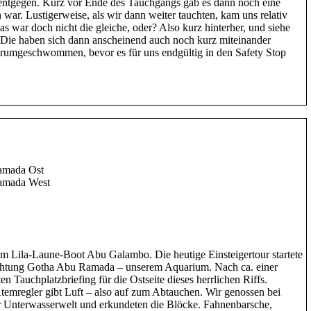
entgegen. Kurz vor Ende des Tauchgangs gab es dann noch eine
 war. Lustigerweise, als wir dann weiter tauchten, kam uns relativ
s war doch nicht die gleiche, oder? Also kurz hinterher, und siehe
! Die haben sich dann anscheinend auch noch kurz miteinander
rumgeschwommen, bevor es für uns endgültig in den Safety Stop
amada Ost
Ramada West
m Lila-Laune-Boot Abu Galambo. Die heutige Einsteigertour startete
chtung Gotha Abu Ramada – unserem Aquarium. Nach ca. einer
n Tauchplatzbriefing für die Ostseite dieses herrlichen Riffs.
temregler gibt Luft – also auf zum Abtauchen. Wir genossen bei
 Unterwasserwelt und erkundeten die Blöcke. Fahnenbarsche,