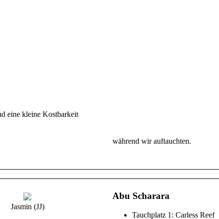
Ausgeschlafen und bei tollem Sonn
Zeit mit der Musa aufs Meer. Bei
C ansteigen sollten, machte sich
Gamar N/W als One Way Drift, lin
Korallengarten. Dort konnte bei 
die Bojen zu schießen. Begegnet s
mehrere Seeigel wurden beobachte
Danach gab es wieder ein lecker 
Musa. Bei steigender Temperatur, 
entspannte Mittagspause. Mit Vor
d eine kleine Kostbarkeit
Pinky. Dort wurde ebenfalls ein 
Red Sea Walkman und ein juveniler
anderen Fischen. Zum Ende wurd
während wir auftauchten.
Abu Scharara
Jasmin (JJ)
Tauchplatz 1: Carless Reef