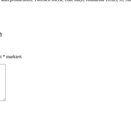
h
it
*
markiert.