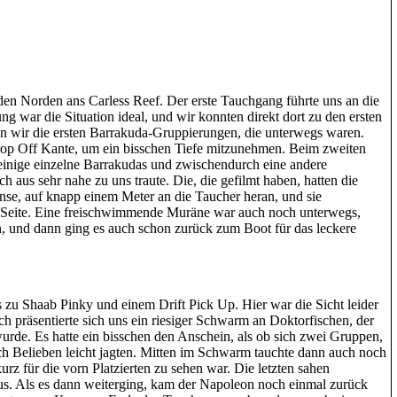
 den Norden ans Carless Reef. Der erste Tauchgang führte uns an die
 war die Situation ideal, und wir konnten direkt dort zu den ersten
en wir die ersten Barrakuda-Gruppierungen, die unterwegs waren.
rop Off Kante, um ein bisschen Tiefe mitzunehmen. Beim zweiten
inige einzelne Barrakudas und zwischendurch eine andere
h aus sehr nahe zu uns traute. Die, die gefilmt haben, hatten die
inse, auf knapp einem Meter an die Taucher heran, und sie
en Seite. Eine freischwimmende Muräne war auch noch unterwegs,
, und dann ging es auch schon zurück zum Boot für das leckere
 zu Shaab Pinky und einem Drift Pick Up. Hier war die Sicht leider
ch präsentierte sich uns ein riesiger Schwarm an Doktorfischen, der
urde. Es hatte ein bisschen den Anschein, als ob sich zwei Gruppen,
nach Belieben leicht jagten. Mitten im Schwarm tauchte dann auch noch
urz für die vorn Platzierten zu sehen war. Die letzten sahen
. Als es dann weiterging, kam der Napoleon noch einmal zurück