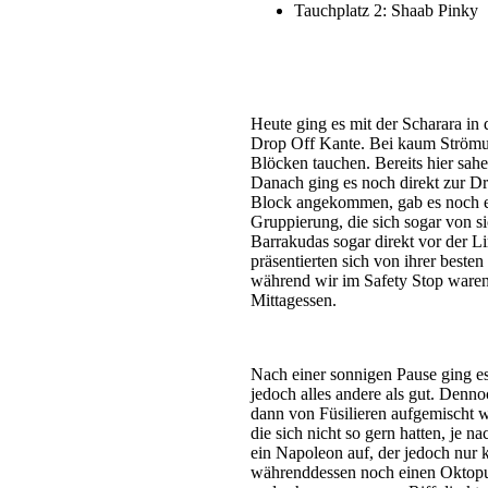
Tauchplatz 2: Shaab Pinky
Heute ging es mit der Scharara in
Drop Off Kante. Bei kaum Strömung
Blöcken tauchen. Bereits hier sah
Danach ging es noch direkt zur D
Block angekommen, gab es noch e
Gruppierung, die sich sogar von sic
Barrakudas sogar direkt vor der L
präsentierten sich von ihrer best
während wir im Safety Stop waren
Mittagessen.
Nach einer sonnigen Pause ging es
jedoch alles andere als gut. Denno
dann von Füsilieren aufgemischt w
die sich nicht so gern hatten, je 
ein Napoleon auf, der jedoch nur k
währenddessen noch einen Oktopus