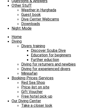
Questions & Answers
Other Stuff
Weather in Hurghada
Guest book
Dive Center Webcams
Downloads
Night Mode
Home
Diving
Divers training
Discover Scuba Dive
Education for beginners
Further eduction
Diving for returners and newbies
Diving for experienced divers
Minisafari
Booking-Prices-Services
Red Sea Shop
Price-list on site
Gift Voucher
Free hotel pick-up
Our Diving Center
Take a closer look