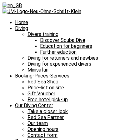
Home
Diving
Divers training
Discover Scuba Dive
Education for beginners
Further eduction
Diving for returners and newbies
Diving for experienced divers
Minisafari
Booking-Prices-Services
Red Sea Shop
Price-list on site
Gift Voucher
Free hotel pick-up
Our Diving Center
Take a closer look
Red Sea Partner
Our team
Opening hours
Contact form