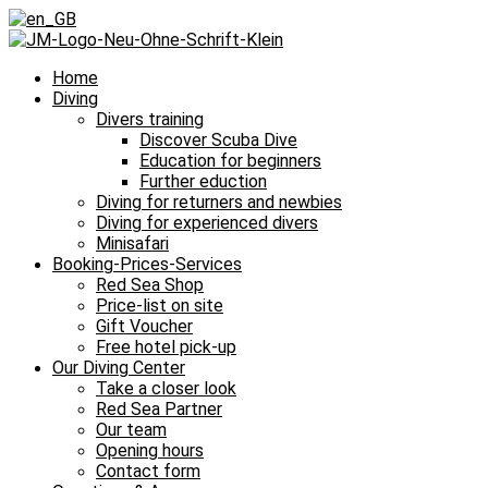
Home
Diving
Divers training
Discover Scuba Dive
Education for beginners
Further eduction
Diving for returners and newbies
Diving for experienced divers
Minisafari
Booking-Prices-Services
Red Sea Shop
Price-list on site
Gift Voucher
Free hotel pick-up
Our Diving Center
Take a closer look
Red Sea Partner
Our team
Opening hours
Contact form