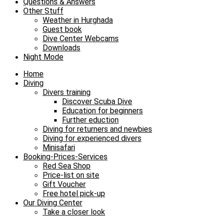
Questions & Answers
Other Stuff
Weather in Hurghada
Guest book
Dive Center Webcams
Downloads
Night Mode
Home
Diving
Divers training
Discover Scuba Dive
Education for beginners
Further eduction
Diving for returners and newbies
Diving for experienced divers
Minisafari
Booking-Prices-Services
Red Sea Shop
Price-list on site
Gift Voucher
Free hotel pick-up
Our Diving Center
Take a closer look