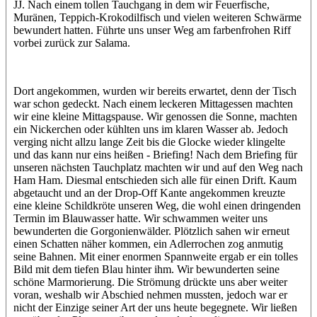
JJ. Nach einem tollen Tauchgang in dem wir Feuerfische,
Muränen, Teppich-Krokodilfisch und vielen weiteren Schwärme
bewundert hatten. Führte uns unser Weg am farbenfrohen Riff
vorbei zurück zur Salama.
Dort angekommen, wurden wir bereits erwartet, denn der Tisch
war schon gedeckt. Nach einem leckeren Mittagessen machten
wir eine kleine Mittagspause. Wir genossen die Sonne, machten
ein Nickerchen oder kühlten uns im klaren Wasser ab. Jedoch
verging nicht allzu lange Zeit bis die Glocke wieder klingelte
und das kann nur eins heißen - Briefing! Nach dem Briefing für
unseren nächsten Tauchplatz machten wir und auf den Weg nach
Ham Ham. Diesmal entschieden sich alle für einen Drift. Kaum
abgetaucht und an der Drop-Off Kante angekommen kreuzte
eine kleine Schildkröte unseren Weg, die wohl einen dringenden
Termin im Blauwasser hatte. Wir schwammen weiter uns
bewunderten die Gorgonienwälder. Plötzlich sahen wir erneut
einen Schatten näher kommen, ein Adlerrochen zog anmutig
seine Bahnen. Mit einer enormen Spannweite ergab er ein tolles
Bild mit dem tiefen Blau hinter ihm. Wir bewunderten seine
schöne Marmorierung. Die Strömung drückte uns aber weiter
voran, weshalb wir Abschied nehmen mussten, jedoch war er
nicht der Einzige seiner Art der uns heute begegnete. Wir ließen