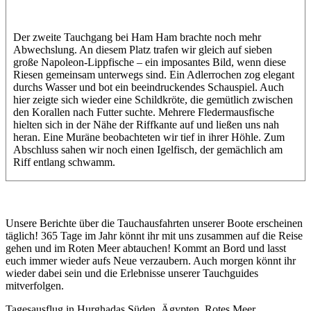
Der zweite Tauchgang bei Ham Ham brachte noch mehr
Abwechslung. An diesem Platz trafen wir gleich auf sieben
große Napoleon-Lippfische – ein imposantes Bild, wenn diese
Riesen gemeinsam unterwegs sind. Ein Adlerrochen zog elegant
durchs Wasser und bot ein beeindruckendes Schauspiel. Auch
hier zeigte sich wieder eine Schildkröte, die gemütlich zwischen
den Korallen nach Futter suchte. Mehrere Fledermausfische
hielten sich in der Nähe der Riffkante auf und ließen uns nah
heran. Eine Muräne beobachteten wir tief in ihrer Höhle. Zum
Abschluss sahen wir noch einen Igelfisch, der gemächlich am
Riff entlang schwamm.
Unsere Berichte über die Tauchausfahrten unserer Boote erscheinen
täglich! 365 Tage im Jahr könnt ihr mit uns zusammen auf die Reise
gehen und im Roten Meer abtauchen! Kommt an Bord und lasst
euch immer wieder aufs Neue verzaubern. Auch morgen könnt ihr
wieder dabei sein und die Erlebnisse unserer Tauchguides
mitverfolgen.
Tagesausflug in Hurghadas Süden, Ägypten, Rotes Meer,