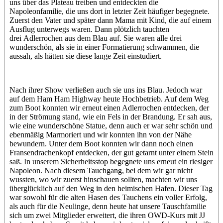
uns über das Plateau treiben und entdeckten die
Napoleonfamilie, die uns dort in letzter Zeit häufiger begegnete.
Zuerst den Vater und später dann Mama mit Kind, die auf einem
Ausflug unterwegs waren. Dann plötzlich tauchten
drei Adlerrochen aus dem Blau auf. Sie waren alle drei
wunderschön, als sie in einer Formatierung schwammen, die
aussah, als hätten sie diese lange Zeit einstudiert.
Nach ihrer Show verließen auch sie uns ins Blau. Jedoch war
auf dem Ham Ham Highway heute Hochbetrieb. Auf dem Weg
zum Boot konnten wir erneut einen Adlerrochen entdecken, der
in der Strömung stand, wie ein Fels in der Brandung. Er sah aus,
wie eine wunderschöne Statue, denn auch er war sehr schön und
ebenmäßig Marmoriert und wir konnten ihn von der Nähe
bewundern. Unter dem Boot konnten wir dann noch einen
Fransendrachenkopf entdecken, der gut getarnt unter einem Stein
saß. In unserem Sicherheitsstop begegnete uns erneut ein riesiger
Napoleon. Nach diesem Tauchgang, bei dem wir gar nicht
wussten, wo wir zuerst hinschauen sollten, machten wir uns
überglücklich auf den Weg in den heimischen Hafen. Dieser Tag
war sowohl für die alten Hasen des Tauchens ein voller Erfolg,
als auch für die Neulinge, denn heute hat unsere Tauschfamilie
sich um zwei Mitglieder erweitert, die ihren OWD-Kurs mit JJ