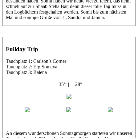
bestanden haben. Somit haben wir heute viel zu feiern, das heißt
schnell auf zur Shaab Stella Bar, denn dieser tolle Tag muss in
den Logbüchern festgehalten werden. Somit bis zum nächsten
Mal und sonnige Grüße von JJ, Sandra und Janina.
Fullday Trip
Tauchplatz 1: Carlson’s Corner
Tauchplatz 2: Erg Somaya
Tauchplatz 3: Balena
35° |
28°
Abu Galambo
Jamie
MoMo
Loris
An diesem wunderschönen Sonntagmorgen starteten wir unseren