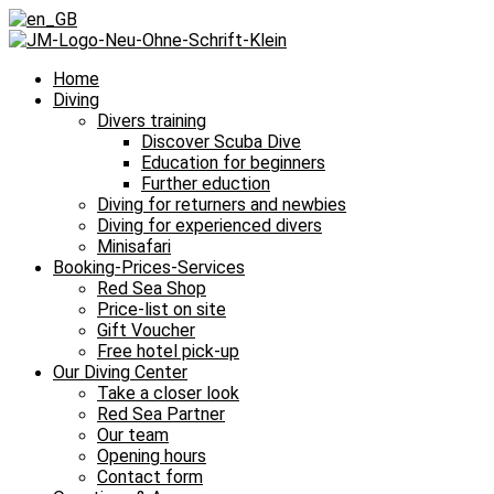
Home
Diving
Divers training
Discover Scuba Dive
Education for beginners
Further eduction
Diving for returners and newbies
Diving for experienced divers
Minisafari
Booking-Prices-Services
Red Sea Shop
Price-list on site
Gift Voucher
Free hotel pick-up
Our Diving Center
Take a closer look
Red Sea Partner
Our team
Opening hours
Contact form