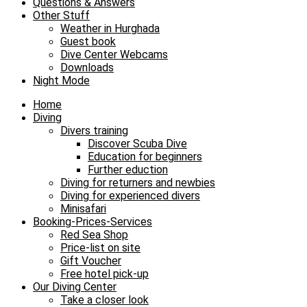
Questions & Answers
Other Stuff
Weather in Hurghada
Guest book
Dive Center Webcams
Downloads
Night Mode
Home
Diving
Divers training
Discover Scuba Dive
Education for beginners
Further eduction
Diving for returners and newbies
Diving for experienced divers
Minisafari
Booking-Prices-Services
Red Sea Shop
Price-list on site
Gift Voucher
Free hotel pick-up
Our Diving Center
Take a closer look