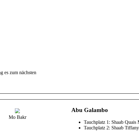
Felsen durchscheinen. Mittagspaus
Schwätzchen!
Den zweiten Tauchgang machen wir
Drift Pick Up und springen am nö
einfach nur die Fischsuppe, die s
Die fünf versprochenen Blaupunkt
Sechs Kalmare tänzeln vorbei, e
Boje gesetzt haben, düsen auch no
Zurück an Bord klingelt erneut da
gemacht. Herzlichen Glückwunsch, 
ng es zum nächsten
Stella, liebe Grüße von Jo, Hamo 
Abu Galambo
Mo Bakr
Tauchplatz 1: Shaab Quais
Tauchplatz 2: Shaab Tiffany