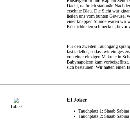
Einsteigertour und Kapitän Selim 
Dacht, natürlich stationär. Nachdem
ersehnte Blau. Die Sicht war gig
ließen uns vom bunten Gewusel ve
einer knappen Stunde waren wir wi
Köstlichkeiten schmecken, bevor w
Für den zweiten Tauchgang sprange
fast tadellos, sodass wir einiges
von einer einzigen Makrele in Sch
Babynapoleon kam vorbeigeflitzt, 
sich bestaunen. Wir hatten einen 
El Joker
Tobias
Tauchplatz 1: Shaab Sabina
Tauchplatz 2: Shaab Sabina