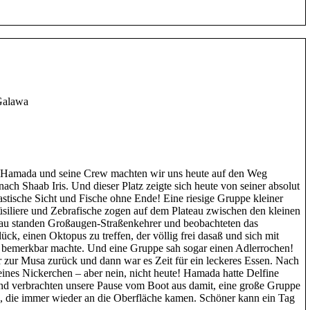
Galawa
n Hamada und seine Crew machten wir uns heute auf den Weg
ch Shaab Iris. Und dieser Platz zeigte sich heute von seiner absolut
astische Sicht und Fische ohne Ende! Eine riesige Gruppe kleiner
iliere und Zebrafische zogen auf dem Plateau zwischen den kleinen
au standen Großaugen-Straßenkehrer und beobachteten das
ück, einen Oktopus zu treffen, der völlig frei dasaß und sich mit
 bemerkbar machte. Und eine Gruppe sah sogar einen Adlerrochen!
 zur Musa zurück und dann war es Zeit für ein leckeres Essen. Nach
ines Nickerchen – aber nein, nicht heute! Hamada hatte Delfine
und verbrachten unsere Pause vom Boot aus damit, eine große Gruppe
n, die immer wieder an die Oberfläche kamen. Schöner kann ein Tag