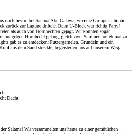
uns noch bevor: bei Sachua Abu Galawa, wo eine Gruppe stationär
k zurück zur Lagune driftete. Beim U-Block war richtig Party!
len als auch von Hornhechten gejagt. Wir konnten sogar
rs hungrigen Hornhecht gelang, gleich zwei Sardinen auf einmal zu
ghts gab es zu entdecken: Putzergarnelen, Grundeln und ein
Kopf aus dem Sand streckte, begeisterten uns auf unserem Weg.
cht
acht Dacht
der Salama! Wir versammelten uns heute zu einer gemütlichen