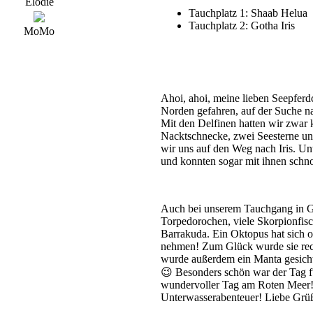
Elodie
Tauchplatz 1: Shaab Helua
Tauchplatz 2: Gotha Iris
MoMo
Ahoi, ahoi, meine lieben Seepfer
Norden gefahren, auf der Suche n
Mit den Delfinen hatten wir zwar k
Nacktschnecke, zwei Seesterne un
wir uns auf den Weg nach Iris. Un
und konnten sogar mit ihnen schn
Auch bei unserem Tauchgang in Got
Torpedorochen, viele Skorpionfis
Barrakuda. Ein Oktopus hat sich of
nehmen! Zum Glück wurde sie rech
wurde außerdem ein Manta gesichte
😉 Besonders schön war der Tag fü
wundervoller Tag am Roten Meer!
Unterwasserabenteuer! Liebe Grüß