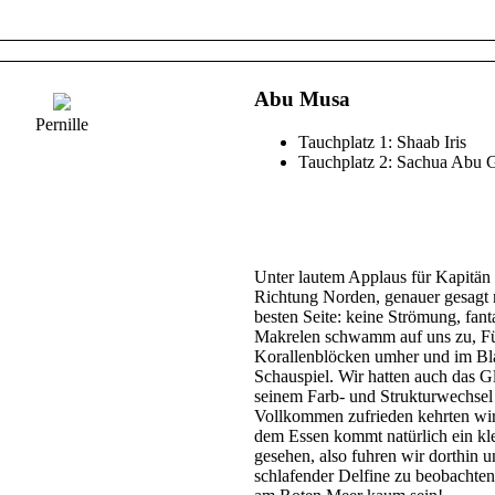
Abu Musa
Pernille
Tauchplatz 1: Shaab Iris
Tauchplatz 2: Sachua Abu 
Unter lautem Applaus für Kapitä
Richtung Norden, genauer gesagt na
besten Seite: keine Strömung, fant
Makrelen schwamm auf uns zu, Füs
Korallenblöcken umher und im Bl
Schauspiel. Wir hatten auch das Gl
seinem Farb- und Strukturwechsel
Vollkommen zufrieden kehrten wir
dem Essen kommt natürlich ein kle
gesehen, also fuhren wir dorthin 
schlafender Delfine zu beobachte