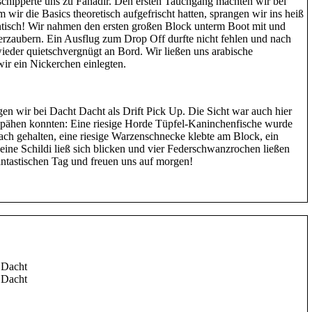
schipperte uns zu Fanadir. Den ersten Tauchgang machten wir bei
 wir die Basics theoretisch aufgefrischt hatten, sprangen wir ins heiß
antisch! Wir nahmen den ersten großen Block unterm Boot mit und
rzaubern. Ein Ausflug zum Drop Off durfte nicht fehlen und nach
eder quietschvergnügt an Bord. Wir ließen uns arabische
ir ein Nickerchen einlegten.
n wir bei Dacht Dacht als Drift Pick Up. Die Sicht war auch hier
 erspähen konnten: Eine riesige Horde Tüpfel-Kaninchenfische wurde
ach gehalten, eine riesige Warzenschnecke klebte am Block, ein
eine Schildi ließ sich blicken und vier Federschwanzrochen ließen
fantastischen Tag und freuen uns auf morgen!
 Dacht
 Dacht