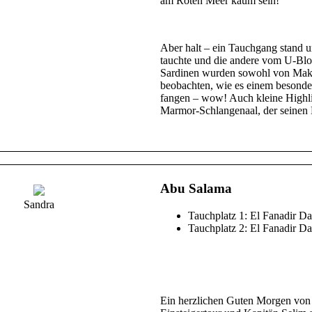
am Roten Meer kaum sein!
Aber halt – ein Tauchgang stand 
tauchte und die andere vom U-Bloc
Sardinen wurden sowohl von Makre
beobachten, wie es einem besonde
fangen – wow! Auch kleine Highli
Marmor-Schlangenaal, der seinen 
Abu Salama
Sandra
Tauchplatz 1: El Fanadir Da
Tauchplatz 2: El Fanadir D
Ein herzlichen Guten Morgen von 