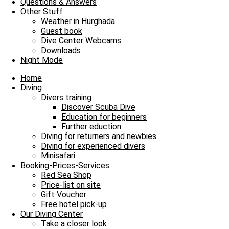
Questions & Answers
7.4 m/s
17%
754
mmHg
Other Stuff
Weather in Hurghada
00:00
01:00
02:00
03:00
04:00
05:00
06
Guest book
‹
›
Dive Center Webcams
Downloads
32°C
31°C
31°C
30°C
30°C
29°C
28
Night Mode
Home
Diving
Divers training
Chrissie
Discover Scuba Dive
Education for beginners
Further eduction
Diving for returners and newbies
Diving for experienced divers
Minisafari
Booking-Prices-Services
Red Sea Shop
Price-list on site
Gift Voucher
Free hotel pick-up
Our Diving Center
Take a closer look