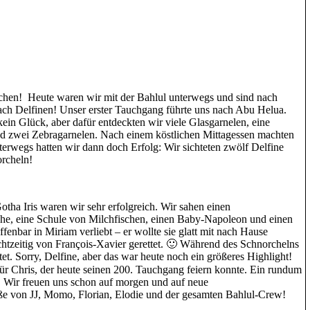
dchen! Heute waren wir mit der Bahlul unterwegs und sind nach
ach Delfinen! Unser erster Tauchgang führte uns nach Abu Helua.
ein Glück, aber dafür entdeckten wir viele Glasgarnelen, eine
d zwei Zebragarnelen. Nach einem köstlichen Mittagessen machten
terwegs hatten wir dann doch Erfolg: Wir sichteten zwölf Delfine
orcheln!
ha Iris waren wir sehr erfolgreich. Wir sahen einen
che, eine Schule von Milchfischen, einen Baby-Napoleon und einen
fenbar in Miriam verliebt – er wollte sie glatt mit nach Hause
tzeitig von François-Xavier gerettet. 🙂 Während des Schnorchelns
t. Sorry, Delfine, aber das war heute noch ein größeres Highlight!
r Chris, der heute seinen 200. Tauchgang feiern konnte. Ein rundum
 Wir freuen uns schon auf morgen und auf neue
e von JJ, Momo, Florian, Elodie und der gesamten Bahlul-Crew!