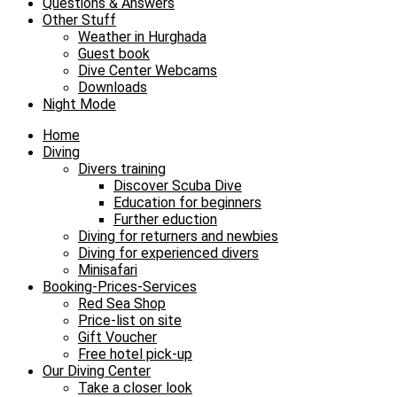
Questions & Answers
Other Stuff
Weather in Hurghada
Guest book
Dive Center Webcams
Downloads
Night Mode
Home
Diving
Divers training
Discover Scuba Dive
Education for beginners
Further eduction
Diving for returners and newbies
Diving for experienced divers
Minisafari
Booking-Prices-Services
Red Sea Shop
Price-list on site
Gift Voucher
Free hotel pick-up
Our Diving Center
Take a closer look