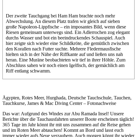
Der zweite Tauchgang bei Ham Ham brachte noch mehr
Abwechslung. An diesem Platz trafen wir gleich auf sieben
große Napoleon-Lippfische – ein imposantes Bild, wenn diese
Riesen gemeinsam unterwegs sind. Ein Adlerrochen zog elegant
durchs Wasser und bot ein beeindruckendes Schauspiel. Auch
hier zeigte sich wieder eine Schildkröte, die gemütlich zwischen
den Korallen nach Futter suchte. Mehrere Fledermausfische
hielten sich in der Nähe der Riffkante auf und ließen uns nah
heran. Eine Muräne beobachteten wir tief in ihrer Höhle. Zum
Abschluss sahen wir noch einen Igelfisch, der gemächlich am
Riff entlang schwamm.
Ägypten, Rotes Meer, Hurghada, Deutsche Tauchschule, Tauchen,
Tauchkurse, James & Mac Diving Center – Fotonachweise
Das war: Aufgrund des Windes zur Abu Ramada Insel! Unsere
Berichte über die Tauchausfahrten unserer Boote erscheinen täglich!
365 Tage im Jahr könnt ihr mit uns zusammen auf die Reise gehen
und im Roten Meer abtauchen! Kommt an Bord und lasst euch
immer wieder aufs Neue verzaubern. Auch morgen könnt ihr wieder