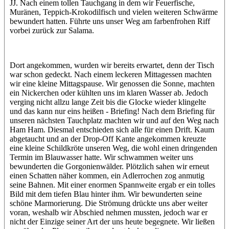
JJ. Nach einem tollen Tauchgang in dem wir Feuerfische,
Muränen, Teppich-Krokodilfisch und vielen weiteren Schwärme
bewundert hatten. Führte uns unser Weg am farbenfrohen Riff
vorbei zurück zur Salama.
Dort angekommen, wurden wir bereits erwartet, denn der Tisch
war schon gedeckt. Nach einem leckeren Mittagessen machten
wir eine kleine Mittagspause. Wir genossen die Sonne, machten
ein Nickerchen oder kühlten uns im klaren Wasser ab. Jedoch
verging nicht allzu lange Zeit bis die Glocke wieder klingelte
und das kann nur eins heißen - Briefing! Nach dem Briefing für
unseren nächsten Tauchplatz machten wir und auf den Weg nach
Ham Ham. Diesmal entschieden sich alle für einen Drift. Kaum
abgetaucht und an der Drop-Off Kante angekommen kreuzte
eine kleine Schildkröte unseren Weg, die wohl einen dringenden
Termin im Blauwasser hatte. Wir schwammen weiter uns
bewunderten die Gorgonienwälder. Plötzlich sahen wir erneut
einen Schatten näher kommen, ein Adlerrochen zog anmutig
seine Bahnen. Mit einer enormen Spannweite ergab er ein tolles
Bild mit dem tiefen Blau hinter ihm. Wir bewunderten seine
schöne Marmorierung. Die Strömung drückte uns aber weiter
voran, weshalb wir Abschied nehmen mussten, jedoch war er
nicht der Einzige seiner Art der uns heute begegnete. Wir ließen