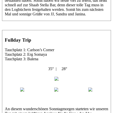
bestanden haben. Somit haben wir heute viel zu feiern, das heißt
schnell auf zur Shaab Stella Bar, denn dieser tolle Tag muss in
den Logbüchern festgehalten werden. Somit bis zum nächsten
Mal und sonnige Grüße von JJ, Sandra und Janina.
Fullday Trip
Tauchplatz 1: Carlson’s Corner
Tauchplatz 2: Erg Somaya
Tauchplatz 3: Balena
35° |
28°
Abu Galambo
Jamie
MoMo
Loris
An diesem wunderschönen Sonntagmorgen starteten wir unseren