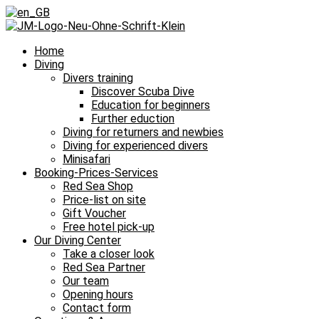
Home
Diving
Divers training
Discover Scuba Dive
Education for beginners
Further eduction
Diving for returners and newbies
Diving for experienced divers
Minisafari
Booking-Prices-Services
Red Sea Shop
Price-list on site
Gift Voucher
Free hotel pick-up
Our Diving Center
Take a closer look
Red Sea Partner
Our team
Opening hours
Contact form