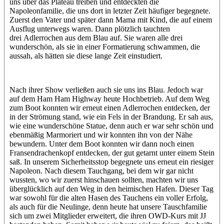
uns über das Plateau treiben und entdeckten die
Napoleonfamilie, die uns dort in letzter Zeit häufiger begegnete.
Zuerst den Vater und später dann Mama mit Kind, die auf einem
Ausflug unterwegs waren. Dann plötzlich tauchten
drei Adlerrochen aus dem Blau auf. Sie waren alle drei
wunderschön, als sie in einer Formatierung schwammen, die
aussah, als hätten sie diese lange Zeit einstudiert.
Nach ihrer Show verließen auch sie uns ins Blau. Jedoch war
auf dem Ham Ham Highway heute Hochbetrieb. Auf dem Weg
zum Boot konnten wir erneut einen Adlerrochen entdecken, der
in der Strömung stand, wie ein Fels in der Brandung. Er sah aus,
wie eine wunderschöne Statue, denn auch er war sehr schön und
ebenmäßig Marmoriert und wir konnten ihn von der Nähe
bewundern. Unter dem Boot konnten wir dann noch einen
Fransendrachenkopf entdecken, der gut getarnt unter einem Stein
saß. In unserem Sicherheitsstop begegnete uns erneut ein riesiger
Napoleon. Nach diesem Tauchgang, bei dem wir gar nicht
wussten, wo wir zuerst hinschauen sollten, machten wir uns
überglücklich auf den Weg in den heimischen Hafen. Dieser Tag
war sowohl für die alten Hasen des Tauchens ein voller Erfolg,
als auch für die Neulinge, denn heute hat unsere Tauschfamilie
sich um zwei Mitglieder erweitert, die ihren OWD-Kurs mit JJ