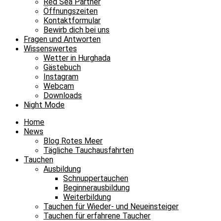
Red Sea Partner
Öffnungszeiten
Kontaktformular
Bewirb dich bei uns
Fragen und Antworten
Wissenswertes
Wetter in Hurghada
Gästebuch
Instagram
Webcam
Downloads
Night Mode
Home
News
Blog Rotes Meer
Tägliche Tauchausfahrten
Tauchen
Ausbildung
Schnuppertauchen
Beginnerausbildung
Weiterbildung
Tauchen für Wieder- und Neueinsteiger
Tauchen für erfahrene Taucher