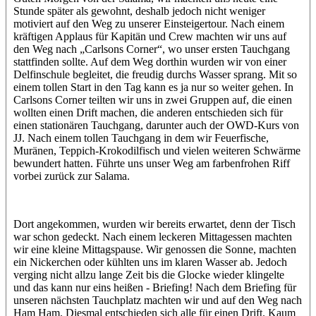
Stunde später als gewohnt, deshalb jedoch nicht weniger
motiviert auf den Weg zu unserer Einsteigertour. Nach einem
kräftigen Applaus für Kapitän und Crew machten wir uns auf
den Weg nach „Carlsons Corner“, wo unser ersten Tauchgang
stattfinden sollte. Auf dem Weg dorthin wurden wir von einer
Delfinschule begleitet, die freudig durchs Wasser sprang. Mit so
einem tollen Start in den Tag kann es ja nur so weiter gehen. In
Carlsons Corner teilten wir uns in zwei Gruppen auf, die einen
wollten einen Drift machen, die anderen entschieden sich für
einen stationären Tauchgang, darunter auch der OWD-Kurs von
JJ. Nach einem tollen Tauchgang in dem wir Feuerfische,
Muränen, Teppich-Krokodilfisch und vielen weiteren Schwärme
bewundert hatten. Führte uns unser Weg am farbenfrohen Riff
vorbei zurück zur Salama.
Dort angekommen, wurden wir bereits erwartet, denn der Tisch
war schon gedeckt. Nach einem leckeren Mittagessen machten
wir eine kleine Mittagspause. Wir genossen die Sonne, machten
ein Nickerchen oder kühlten uns im klaren Wasser ab. Jedoch
verging nicht allzu lange Zeit bis die Glocke wieder klingelte
und das kann nur eins heißen - Briefing! Nach dem Briefing für
unseren nächsten Tauchplatz machten wir und auf den Weg nach
Ham Ham. Diesmal entschieden sich alle für einen Drift. Kaum