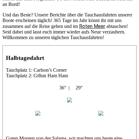
an Bord!
Und das Beste? Unsere Berichte über die Tauchausfahrten unserer
Boote erscheinen täglich! 365 Tage im Jahr könnt ihr mit uns
Roten Meer
zusammen auf die Reise gehen und im
abtauchen!
Seid dabei und lasst euch immer wieder aufs Neue verzaubern.
Willkommen zu unseren täglichen Tauchausfahrten!
Halbtagesfahrt
Tauchplatz 1: Carlson’s Corner
Tauchplatz 2: Giftun Ham Ham
36° |
29°
Abu Salama
Jasmin (JJ)
Sandra
Guten Morgen von der Salama, wir machten uns heute eine