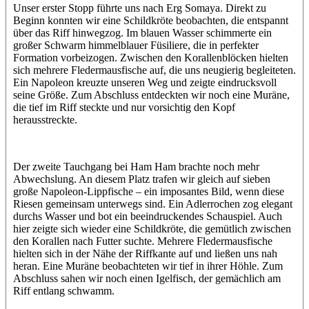
Unser erster Stopp führte uns nach Erg Somaya. Direkt zu
Beginn konnten wir eine Schildkröte beobachten, die entspannt
über das Riff hinwegzog. Im blauen Wasser schimmerte ein
großer Schwarm himmelblauer Füsiliere, die in perfekter
Formation vorbeizogen. Zwischen den Korallenblöcken hielten
sich mehrere Fledermausfische auf, die uns neugierig begleiteten.
Ein Napoleon kreuzte unseren Weg und zeigte eindrucksvoll
seine Größe. Zum Abschluss entdeckten wir noch eine Muräne,
die tief im Riff steckte und nur vorsichtig den Kopf
herausstreckte.
Der zweite Tauchgang bei Ham Ham brachte noch mehr
Abwechslung. An diesem Platz trafen wir gleich auf sieben
große Napoleon-Lippfische – ein imposantes Bild, wenn diese
Riesen gemeinsam unterwegs sind. Ein Adlerrochen zog elegant
durchs Wasser und bot ein beeindruckendes Schauspiel. Auch
hier zeigte sich wieder eine Schildkröte, die gemütlich zwischen
den Korallen nach Futter suchte. Mehrere Fledermausfische
hielten sich in der Nähe der Riffkante auf und ließen uns nah
heran. Eine Muräne beobachteten wir tief in ihrer Höhle. Zum
Abschluss sahen wir noch einen Igelfisch, der gemächlich am
Riff entlang schwamm.