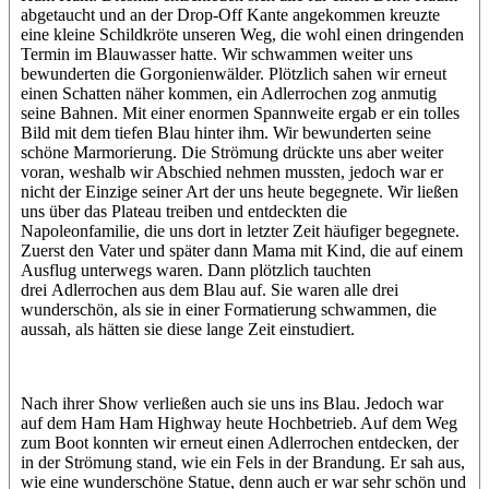
abgetaucht und an der Drop-Off Kante angekommen kreuzte
eine kleine Schildkröte unseren Weg, die wohl einen dringenden
Termin im Blauwasser hatte. Wir schwammen weiter uns
bewunderten die Gorgonienwälder. Plötzlich sahen wir erneut
einen Schatten näher kommen, ein Adlerrochen zog anmutig
seine Bahnen. Mit einer enormen Spannweite ergab er ein tolles
Bild mit dem tiefen Blau hinter ihm. Wir bewunderten seine
schöne Marmorierung. Die Strömung drückte uns aber weiter
voran, weshalb wir Abschied nehmen mussten, jedoch war er
nicht der Einzige seiner Art der uns heute begegnete. Wir ließen
uns über das Plateau treiben und entdeckten die
Napoleonfamilie, die uns dort in letzter Zeit häufiger begegnete.
Zuerst den Vater und später dann Mama mit Kind, die auf einem
Ausflug unterwegs waren. Dann plötzlich tauchten
drei Adlerrochen aus dem Blau auf. Sie waren alle drei
wunderschön, als sie in einer Formatierung schwammen, die
aussah, als hätten sie diese lange Zeit einstudiert.
Nach ihrer Show verließen auch sie uns ins Blau. Jedoch war
auf dem Ham Ham Highway heute Hochbetrieb. Auf dem Weg
zum Boot konnten wir erneut einen Adlerrochen entdecken, der
in der Strömung stand, wie ein Fels in der Brandung. Er sah aus,
wie eine wunderschöne Statue, denn auch er war sehr schön und