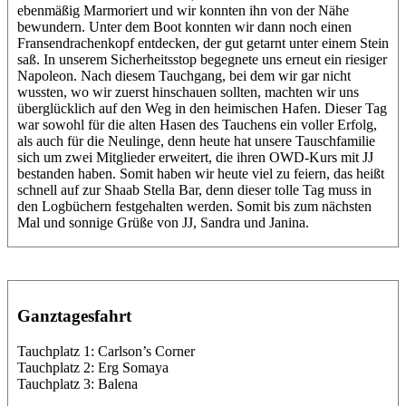
ebenmäßig Marmoriert und wir konnten ihn von der Nähe
bewundern. Unter dem Boot konnten wir dann noch einen
Fransendrachenkopf entdecken, der gut getarnt unter einem Stein
saß. In unserem Sicherheitsstop begegnete uns erneut ein riesiger
Napoleon. Nach diesem Tauchgang, bei dem wir gar nicht
wussten, wo wir zuerst hinschauen sollten, machten wir uns
überglücklich auf den Weg in den heimischen Hafen. Dieser Tag
war sowohl für die alten Hasen des Tauchens ein voller Erfolg,
als auch für die Neulinge, denn heute hat unsere Tauschfamilie
sich um zwei Mitglieder erweitert, die ihren OWD-Kurs mit JJ
bestanden haben. Somit haben wir heute viel zu feiern, das heißt
schnell auf zur Shaab Stella Bar, denn dieser tolle Tag muss in
den Logbüchern festgehalten werden. Somit bis zum nächsten
Mal und sonnige Grüße von JJ, Sandra und Janina.
Ganztagesfahrt
Tauchplatz 1: Carlson’s Corner
Tauchplatz 2: Erg Somaya
Tauchplatz 3: Balena