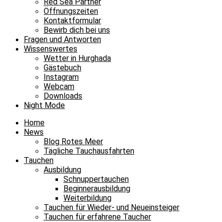
Red Sea Partner
Öffnungszeiten
Kontaktformular
Bewirb dich bei uns
Fragen und Antworten
Wissenswertes
Wetter in Hurghada
Gästebuch
Instagram
Webcam
Downloads
Night Mode
Home
News
Blog Rotes Meer
Tägliche Tauchausfahrten
Tauchen
Ausbildung
Schnuppertauchen
Beginnerausbildung
Weiterbildung
Tauchen für Wieder- und Neueinsteiger
Tauchen für erfahrene Taucher