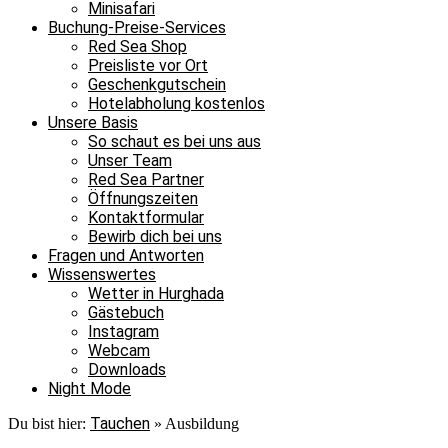
Minisafari
Buchung-Preise-Services
Red Sea Shop
Preisliste vor Ort
Geschenkgutschein
Hotelabholung kostenlos
Unsere Basis
So schaut es bei uns aus
Unser Team
Red Sea Partner
Öffnungszeiten
Kontaktformular
Bewirb dich bei uns
Fragen und Antworten
Wissenswertes
Wetter in Hurghada
Gästebuch
Instagram
Webcam
Downloads
Night Mode
Tauchen
Du bist hier:
»
Ausbildung