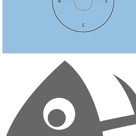
W
E
S