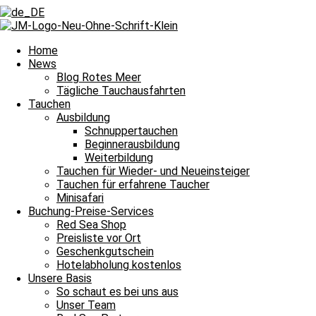
Home
News
Blog Rotes Meer
Tägliche Tauchausfahrten
Tauchen
Ausbildung
Schnuppertauchen
Beginnerausbildung
Weiterbildung
Tauchen für Wieder- und Neueinsteiger
Tauchen für erfahrene Taucher
Minisafari
Buchung-Preise-Services
Red Sea Shop
Preisliste vor Ort
Geschenkgutschein
Wetter in Hurghada
Hotelabholung kostenlos
Unsere Basis
Die aktuellen Wind- und Wetterverhältnis
So schaut es bei uns aus
Unser Team