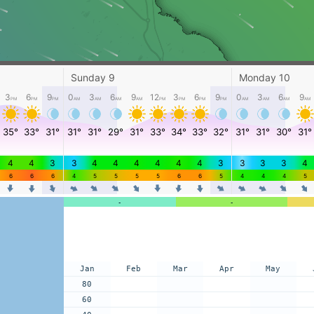
-
-
Jan
Feb
Mar
Apr
May
80
60