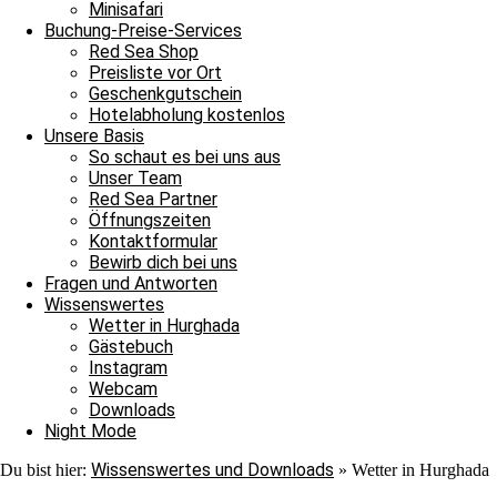
Minisafari
Buchung-Preise-Services
Um die aktuellen Temperaturen zu sehen, einfach nur auf die Windflag
Red Sea Shop
Preisliste vor Ort
Geschenkgutschein
Hotelabholung kostenlos
Unsere Basis
So schaut es bei uns aus
Unser Team
Red Sea Partner
Öffnungszeiten
Kontaktformular
Bewirb dich bei uns
Fragen und Antworten
Wissenswertes
Wetter in Hurghada
Gästebuch
Instagram
Webcam
Downloads
Night Mode
Wissenswertes und Downloads
Du bist hier:
»
Wetter in Hurghada