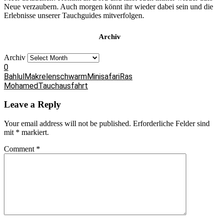
Neue verzaubern. Auch morgen könnt ihr wieder dabei sein und die
Erlebnisse unserer Tauchguides mitverfolgen.
Archiv
Archiv
0
Bahlul
Makrelenschwarm
Minisafari
Ras
Mohamed
Tauchausfahrt
Leave a Reply
Your email address will not be published.
Erforderliche Felder sind
mit
*
markiert.
Comment
*