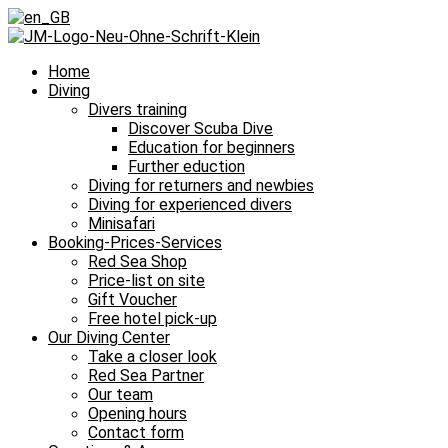
Home
Diving
Divers training
Discover Scuba Dive
Education for beginners
Further eduction
Diving for returners and newbies
Diving for experienced divers
Minisafari
Booking-Prices-Services
Red Sea Shop
Price-list on site
Gift Voucher
Free hotel pick-up
Our Diving Center
Take a closer look
Red Sea Partner
Our team
Opening hours
Contact form