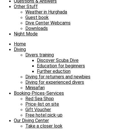
Questions & Answers
Other Stuff
Weather in Hurghada
Guest book
Dive Center Webcams
Downloads
Night Mode
Home
Diving
Divers training
Discover Scuba Dive
Education for beginners
Further eduction
Diving for returners and newbies
Diving for experienced divers
Minisafari
Booking-Prices-Services
Red Sea Shop
Price-list on site
Gift Voucher
Free hotel pick-up
Our Diving Center
Take a closer look