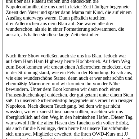
uns über das Plateau treiben und entdeckten die
Napoleonfamilie, die uns dort in letzter Zeit häufiger begegnete.
Zuerst den Vater und später dann Mama mit Kind, die auf einem
Ausflug unterwegs waren. Dann plötzlich tauchten
drei Adlerrochen aus dem Blau auf. Sie waren alle drei
wunderschön, als sie in einer Formatierung schwammen, die
aussah, als hätten sie diese lange Zeit einstudiert.
Nach ihrer Show verließen auch sie uns ins Blau. Jedoch war
auf dem Ham Ham Highway heute Hochbetrieb. Auf dem Weg
zum Boot konnten wir erneut einen Adlerrochen entdecken, der
in der Strömung stand, wie ein Fels in der Brandung. Er sah aus,
wie eine wunderschöne Statue, denn auch er war sehr schön und
ebenmäßig Marmoriert und wir konnten ihn von der Nähe
bewundern. Unter dem Boot konnten wir dann noch einen
Fransendrachenkopf entdecken, der gut getarnt unter einem Stein
saß. In unserem Sicherheitsstop begegnete uns erneut ein riesiger
Napoleon. Nach diesem Tauchgang, bei dem wir gar nicht
wussten, wo wir zuerst hinschauen sollten, machten wir uns
überglücklich auf den Weg in den heimischen Hafen. Dieser Tag
war sowohl für die alten Hasen des Tauchens ein voller Erfolg,
als auch für die Neulinge, denn heute hat unsere Tauschfamilie
sich um zwei Mitglieder erweitert, die ihren OWD-Kurs mit JJ