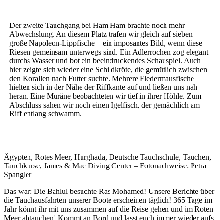
Der zweite Tauchgang bei Ham Ham brachte noch mehr
Abwechslung. An diesem Platz trafen wir gleich auf sieben
große Napoleon-Lippfische – ein imposantes Bild, wenn diese
Riesen gemeinsam unterwegs sind. Ein Adlerrochen zog elegant
durchs Wasser und bot ein beeindruckendes Schauspiel. Auch
hier zeigte sich wieder eine Schildkröte, die gemütlich zwischen
den Korallen nach Futter suchte. Mehrere Fledermausfische
hielten sich in der Nähe der Riffkante auf und ließen uns nah
heran. Eine Muräne beobachteten wir tief in ihrer Höhle. Zum
Abschluss sahen wir noch einen Igelfisch, der gemächlich am
Riff entlang schwamm.
Ägypten, Rotes Meer, Hurghada, Deutsche Tauchschule, Tauchen,
Tauchkurse, James & Mac Diving Center – Fotonachweise: Petra
Spangler
Das war: Die Bahlul besuchte Ras Mohamed! Unsere Berichte über
die Tauchausfahrten unserer Boote erscheinen täglich! 365 Tage im
Jahr könnt ihr mit uns zusammen auf die Reise gehen und im Roten
Meer abtauchen! Kommt an Bord und lasst euch immer wieder aufs