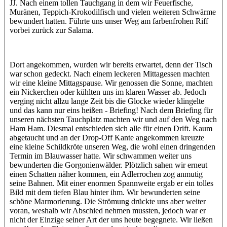
JJ. Nach einem tollen Tauchgang in dem wir Feuerfische,
Muränen, Teppich-Krokodilfisch und vielen weiteren Schwärme
bewundert hatten. Führte uns unser Weg am farbenfrohen Riff
vorbei zurück zur Salama.
Dort angekommen, wurden wir bereits erwartet, denn der Tisch
war schon gedeckt. Nach einem leckeren Mittagessen machten
wir eine kleine Mittagspause. Wir genossen die Sonne, machten
ein Nickerchen oder kühlten uns im klaren Wasser ab. Jedoch
verging nicht allzu lange Zeit bis die Glocke wieder klingelte
und das kann nur eins heißen - Briefing! Nach dem Briefing für
unseren nächsten Tauchplatz machten wir und auf den Weg nach
Ham Ham. Diesmal entschieden sich alle für einen Drift. Kaum
abgetaucht und an der Drop-Off Kante angekommen kreuzte
eine kleine Schildkröte unseren Weg, die wohl einen dringenden
Termin im Blauwasser hatte. Wir schwammen weiter uns
bewunderten die Gorgonienwälder. Plötzlich sahen wir erneut
einen Schatten näher kommen, ein Adlerrochen zog anmutig
seine Bahnen. Mit einer enormen Spannweite ergab er ein tolles
Bild mit dem tiefen Blau hinter ihm. Wir bewunderten seine
schöne Marmorierung. Die Strömung drückte uns aber weiter
voran, weshalb wir Abschied nehmen mussten, jedoch war er
nicht der Einzige seiner Art der uns heute begegnete. Wir ließen