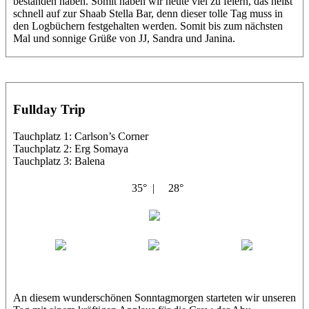
bestanden haben. Somit haben wir heute viel zu feiern, das heißt
schnell auf zur Shaab Stella Bar, denn dieser tolle Tag muss in
den Logbüchern festgehalten werden. Somit bis zum nächsten
Mal und sonnige Grüße von JJ, Sandra und Janina.
Fullday Trip
Tauchplatz 1: Carlson’s Corner
Tauchplatz 2: Erg Somaya
Tauchplatz 3: Balena
35° |
28°
Abu Galambo
Jamie
MoMo
Loris
An diesem wunderschönen Sonntagmorgen starteten wir unseren