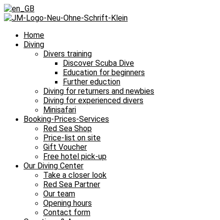
Home
Diving
Divers training
Discover Scuba Dive
Education for beginners
Further eduction
Diving for returners and newbies
Diving for experienced divers
Minisafari
Booking-Prices-Services
Red Sea Shop
Price-list on site
Gift Voucher
Free hotel pick-up
Our Diving Center
Take a closer look
Red Sea Partner
Our team
Opening hours
Contact form