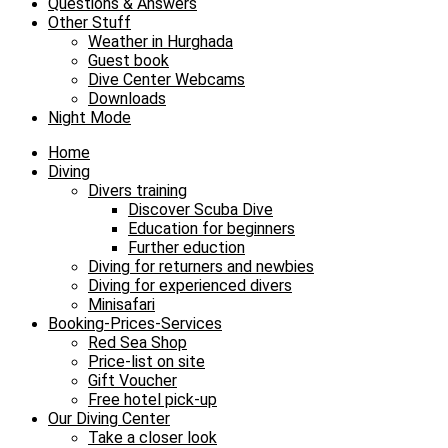
Questions & Answers
Other Stuff
Weather in Hurghada
Guest book
Dive Center Webcams
Downloads
Night Mode
Home
Diving
Divers training
Discover Scuba Dive
Education for beginners
Further eduction
Diving for returners and newbies
Diving for experienced divers
Minisafari
Booking-Prices-Services
Red Sea Shop
Price-list on site
Gift Voucher
Free hotel pick-up
Our Diving Center
Take a closer look