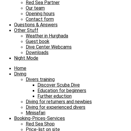
Red Sea Partner
Our team
Opening hours
Contact form
Questions & Answers
Other Stuff
Weather in Hurghada
Guest book
Dive Center Webcams
Downloads
Night Mode
Home
Diving
Divers training
Discover Scuba Dive
Education for beginners
Further eduction
Diving for returners and newbies
Diving for experienced divers
Minisafari
Booking-Prices-Services
Red Sea Shop
Price-list on site