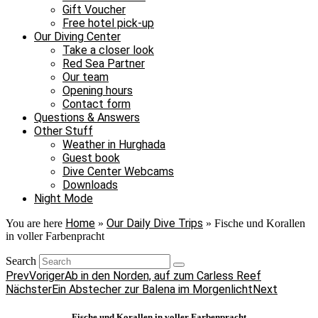
Gift Voucher
Free hotel pick-up
Our Diving Center
Take a closer look
Red Sea Partner
Our team
Opening hours
Contact form
Questions & Answers
Other Stuff
Weather in Hurghada
Guest book
Dive Center Webcams
Downloads
Night Mode
Home
Our Daily Dive Trips
You are here
»
»
Fische und Korallen
in voller Farbenpracht
Search
Prev
Voriger
Ab in den Norden, auf zum Carless Reef
Nächster
Ein Abstecher zur Balena im Morgenlicht
Next
Fische und Korallen in voller Farbenpracht