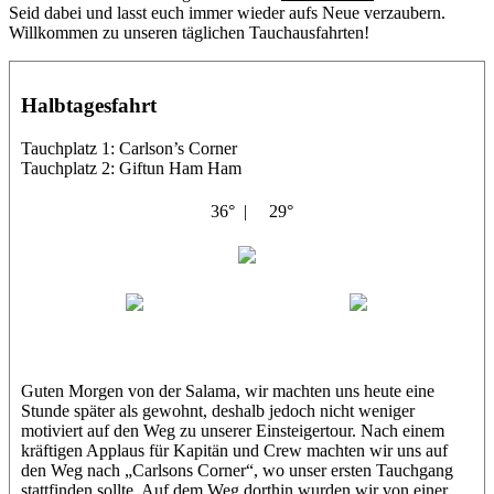
Seid dabei und lasst euch immer wieder aufs Neue verzaubern.
Willkommen zu unseren täglichen Tauchausfahrten!
Halbtagesfahrt
Tauchplatz 1: Carlson’s Corner
Tauchplatz 2: Giftun Ham Ham
36° |
29°
Abu Salama
Jasmin (JJ)
Sandra
Guten Morgen von der Salama, wir machten uns heute eine
Stunde später als gewohnt, deshalb jedoch nicht weniger
motiviert auf den Weg zu unserer Einsteigertour. Nach einem
kräftigen Applaus für Kapitän und Crew machten wir uns auf
den Weg nach „Carlsons Corner“, wo unser ersten Tauchgang
stattfinden sollte. Auf dem Weg dorthin wurden wir von einer