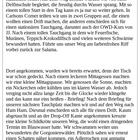
Delfinschule begleitet, die freudig durchs Wasser sprang. Mit so
einem tollen Start in den Tag kann es ja nur so weiter gehen. In
Carlsons Corner teilten wir uns in zwei Gruppen auf, die einen
wollten einen Drift machen, die anderen entschieden sich für
einen stationären Tauchgang, darunter auch der OWD-Kurs von
JJ. Nach einem tollen Tauchgang in dem wir Feuerfische,
Muränen, Teppich-Krokodilfisch und vielen weiteren Schwärme
bewundert hatten. Führte uns unser Weg am farbenfrohen Riff
vorbei zurück zur Salama.
Dort angekommen, wurden wir bereits erwartet, denn der Tisch
war schon gedeckt. Nach einem leckeren Mittagessen machten
wir eine kleine Mittagspause. Wir genossen die Sonne, machten
ein Nickerchen oder kühlten uns im klaren Wasser ab. Jedoch
verging nicht allzu lange Zeit bis die Glocke wieder klingelte
und das kann nur eins heißen - Briefing! Nach dem Briefing für
unseren nächsten Tauchplatz machten wir und auf den Weg nach
Ham Ham. Diesmal entschieden sich alle für einen Drift. Kaum
abgetaucht und an der Drop-Off Kante angekommen kreuzte
eine kleine Schildkröte unseren Weg, die wohl einen dringenden
Termin im Blauwasser hatte. Wir schwammen weiter uns
bewunderten die Gorgonienwälder. Plötzlich sahen wir erneut
einen Schatten näher kommen, ein Adlerrochen zog anmutig