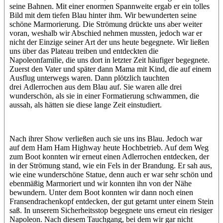
seine Bahnen. Mit einer enormen Spannweite ergab er ein tolles
Bild mit dem tiefen Blau hinter ihm. Wir bewunderten seine
schöne Marmorierung. Die Strömung drückte uns aber weiter
voran, weshalb wir Abschied nehmen mussten, jedoch war er
nicht der Einzige seiner Art der uns heute begegnete. Wir ließen
uns über das Plateau treiben und entdeckten die
Napoleonfamilie, die uns dort in letzter Zeit häufiger begegnete.
Zuerst den Vater und später dann Mama mit Kind, die auf einem
Ausflug unterwegs waren. Dann plötzlich tauchten
drei Adlerrochen aus dem Blau auf. Sie waren alle drei
wunderschön, als sie in einer Formatierung schwammen, die
aussah, als hätten sie diese lange Zeit einstudiert.
Nach ihrer Show verließen auch sie uns ins Blau. Jedoch war
auf dem Ham Ham Highway heute Hochbetrieb. Auf dem Weg
zum Boot konnten wir erneut einen Adlerrochen entdecken, der
in der Strömung stand, wie ein Fels in der Brandung. Er sah aus,
wie eine wunderschöne Statue, denn auch er war sehr schön und
ebenmäßig Marmoriert und wir konnten ihn von der Nähe
bewundern. Unter dem Boot konnten wir dann noch einen
Fransendrachenkopf entdecken, der gut getarnt unter einem Stein
saß. In unserem Sicherheitsstop begegnete uns erneut ein riesiger
Napoleon. Nach diesem Tauchgang, bei dem wir gar nicht