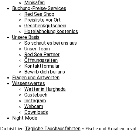
Nach ihrer Show verließen auch sie uns ins Blau. Jedoch war au
Minisafari
Adlerrochen entdecken, der in der Strömung stand, wie ein Fels in
Buchung-Preise-Services
ebenmäßig Marmoriert und wir konnten ihn von der Nähe bewundern
Red Sea Shop
unter einem Stein saß. In unserem Sicherheitsstop begegnete uns er
Preisliste vor Ort
hinschauen sollten, machten wir uns überglücklich auf den Weg in 
Geschenkgutschein
als auch für die Neulinge, denn heute hat unsere Tauschfamilie sic
Hotelabholung kostenlos
viel zu feiern, das heißt schnell auf zur Shaab Stella Bar, denn di
Unsere Basis
Grüße von JJ, Sandra und Janina.
So schaut es bei uns aus
Unser Team
Red Sea Partner
Öffnungszeiten
Kontaktformular
Bewirb dich bei uns
Fragen und Antworten
Wissenswertes
Wetter in Hurghada
Ganztagesfahrt
Gästebuch
Instagram
Tauchplatz 1: Carlson’s Corner
Webcam
Tauchplatz 2: Erg Somaya
Downloads
Tauchplatz 3: Balena
Night Mode
Tägliche Tauchausfahrten
Du bist hier:
»
Fische und Korallen in vo
An diesem wunderschönen Sonntagmorgen starteten wir unseren Ta
wir uns nach Carlsons Corner zu fahren. Der Weg dorthin verlief r