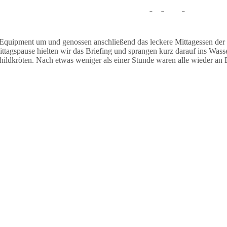
auchten stationär und sahen während des Tauchgangs einige Muränen un
Equipment um und genossen anschließend das leckere Mittagessen der
agspause hielten wir das Briefing und sprangen kurz darauf ins Wasse
dkröten. Nach etwas weniger als einer Stunde waren alle wieder an B