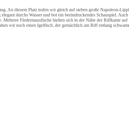
 An diesem Platz trafen wir gleich auf sieben große Napoleon-Lippfi
legant durchs Wasser und bot ein beeindruckendes Schauspiel. Auch h
e. Mehrere Fledermausfische hielten sich in der Nähe der Riffkante auf
ahen wir noch einen Igelfisch, der gemächlich am Riff entlang schwam