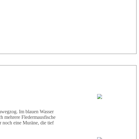
33° |
29°
Tauchboot:
Abu Scharara
hinwegzog. Im blauen Wasser
ich mehrere Fledermausfische
 noch eine Muräne, die tief
Tauchguides: