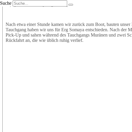
Suche
Equipment an und sprangen mit großer Vorfreude ins Wasser. Wir t
Nach etwa einer Stunde kamen wir zurück zum Boot, bauten unser 
Tauchgang haben wir uns für Erg Somaya entschieden. Nach der Mitt
Pick-Up und sahen während des Tauchgangs Muränen und zwei Schil
Rückfahrt an, die wie üblich ruhig verlief.