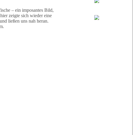
Wael
sche – ein imposantes Bild,
ier zeigte sich wieder eine
 und ließen uns nah heran.
Eric
m.