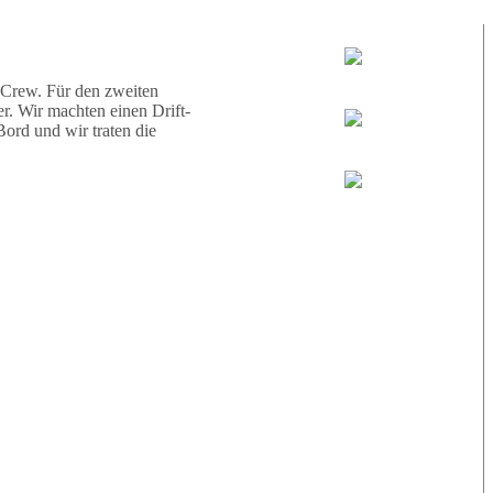
d eine Schildkröte.
Tauchguides:
Jamie
 Crew. Für den zweiten
r. Wir machten einen Drift-
ord und wir traten die
MoMo
Loris