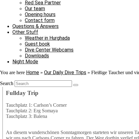
Nach ihrer Show verließen auch sie uns ins Blau. Jedoch war au
Red Sea Partner
Adlerrochen entdecken, der in der Strömung stand, wie ein Fels in
Our team
ebenmäßig Marmoriert und wir konnten ihn von der Nähe bewundern
Opening hours
unter einem Stein saß. In unserem Sicherheitsstop begegnete uns er
Contact form
hinschauen sollten, machten wir uns überglücklich auf den Weg in 
Questions & Answers
als auch für die Neulinge, denn heute hat unsere Tauschfamilie sic
Other Stuff
viel zu feiern, das heißt schnell auf zur Shaab Stella Bar, denn di
Weather in Hurghada
Grüße von JJ, Sandra und Janina.
Guest book
Dive Center Webcams
Downloads
Night Mode
Home
Our Daily Dive Trips
You are here
»
»
Fleißige Taucher und vi
Search
Fullday Trip
Tauchplatz 1: Carlson’s Corner
Tauchplatz 2: Erg Somaya
Tauchplatz 3: Balena
An diesem wunderschönen Sonntagmorgen starteten wir unseren Ta
wir uns nach Carlsons Corner zu fahren. Der Weg dorthin verlief r