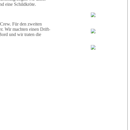
d eine Schildkröte.
Tauchguides:
Jamie
 Crew. Für den zweiten
r. Wir machten einen Drift-
ord und wir traten die
MoMo
Loris