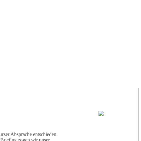
nten wir erneut einen
 war sehr schön und
tdecken, der gut getarnt
cht wussten, wo wir zuerst
auchens ein voller Erfolg,
aben. Somit haben wir heute
um nächsten Mal und sonnige
35° |
28°
Tauchboot:
Abu Galambo
urzer Absprache entschieden
 Briefing zogen wir unser