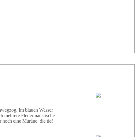
33° |
29°
Tauchboot:
Abu Scharara
hinwegzog. Im blauen Wasser
ich mehrere Fledermausfische
 noch eine Muräne, die tief
Tauchguides: