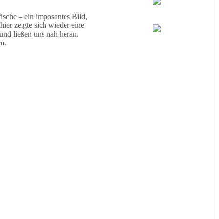
Wael
sche – ein imposantes Bild,
ier zeigte sich wieder eine
 und ließen uns nah heran.
Eric
m.