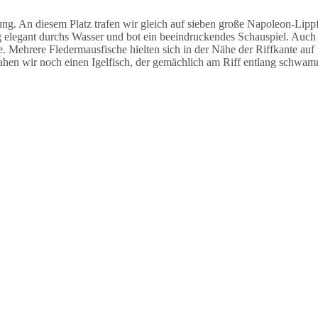
 An diesem Platz trafen wir gleich auf sieben große Napoleon-Lippfi
legant durchs Wasser und bot ein beeindruckendes Schauspiel. Auch h
e. Mehrere Fledermausfische hielten sich in der Nähe der Riffkante auf
ahen wir noch einen Igelfisch, der gemächlich am Riff entlang schwam