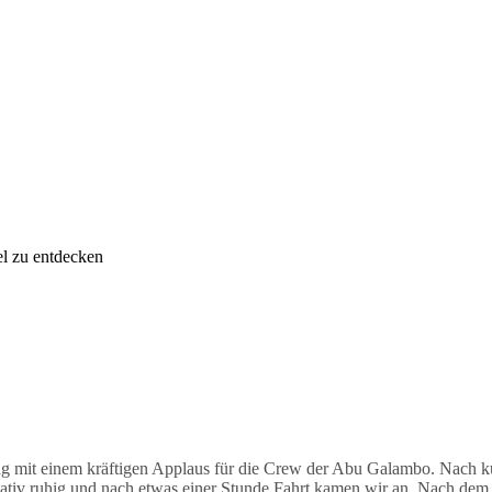
f dem Ham Ham Highway heute Hochbetrieb. Auf dem Weg zum Boot kon
 der Brandung. Er sah aus, wie eine wunderschöne Statue, denn auch er
. Unter dem Boot konnten wir dann noch einen Fransendrachenkopf en
neut ein riesiger Napoleon. Nach diesem Tauchgang, bei dem wir gar ni
den heimischen Hafen. Dieser Tag war sowohl für die alten Hasen des T
h um zwei Mitglieder erweitert, die ihren OWD-Kurs mit JJ bestanden h
eser tolle Tag muss in den Logbüchern festgehalten werden. Somit bis z
el zu entdecken
g mit einem kräftigen Applaus für die Crew der Abu Galambo. Nach k
elativ ruhig und nach etwas einer Stunde Fahrt kamen wir an. Nach dem