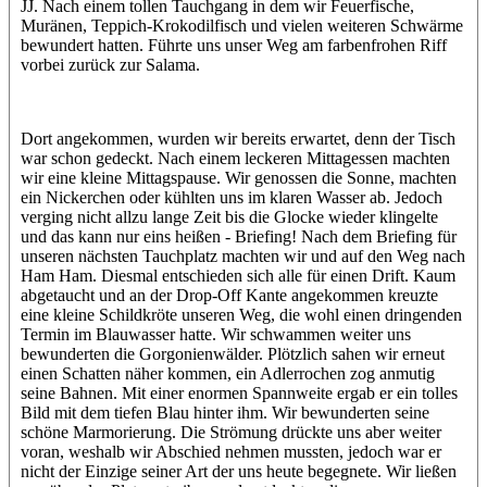
JJ. Nach einem tollen Tauchgang in dem wir Feuerfische,
Muränen, Teppich-Krokodilfisch und vielen weiteren Schwärme
bewundert hatten. Führte uns unser Weg am farbenfrohen Riff
vorbei zurück zur Salama.
Dort angekommen, wurden wir bereits erwartet, denn der Tisch
war schon gedeckt. Nach einem leckeren Mittagessen machten
wir eine kleine Mittagspause. Wir genossen die Sonne, machten
ein Nickerchen oder kühlten uns im klaren Wasser ab. Jedoch
verging nicht allzu lange Zeit bis die Glocke wieder klingelte
und das kann nur eins heißen - Briefing! Nach dem Briefing für
unseren nächsten Tauchplatz machten wir und auf den Weg nach
Ham Ham. Diesmal entschieden sich alle für einen Drift. Kaum
abgetaucht und an der Drop-Off Kante angekommen kreuzte
eine kleine Schildkröte unseren Weg, die wohl einen dringenden
Termin im Blauwasser hatte. Wir schwammen weiter uns
bewunderten die Gorgonienwälder. Plötzlich sahen wir erneut
einen Schatten näher kommen, ein Adlerrochen zog anmutig
seine Bahnen. Mit einer enormen Spannweite ergab er ein tolles
Bild mit dem tiefen Blau hinter ihm. Wir bewunderten seine
schöne Marmorierung. Die Strömung drückte uns aber weiter
voran, weshalb wir Abschied nehmen mussten, jedoch war er
nicht der Einzige seiner Art der uns heute begegnete. Wir ließen