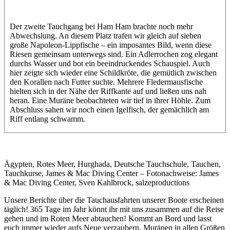
Der zweite Tauchgang bei Ham Ham brachte noch mehr
Abwechslung. An diesem Platz trafen wir gleich auf sieben
große Napoleon-Lippfische – ein imposantes Bild, wenn diese
Riesen gemeinsam unterwegs sind. Ein Adlerrochen zog elegant
durchs Wasser und bot ein beeindruckendes Schauspiel. Auch
hier zeigte sich wieder eine Schildkröte, die gemütlich zwischen
den Korallen nach Futter suchte. Mehrere Fledermausfische
hielten sich in der Nähe der Riffkante auf und ließen uns nah
heran. Eine Muräne beobachteten wir tief in ihrer Höhle. Zum
Abschluss sahen wir noch einen Igelfisch, der gemächlich am
Riff entlang schwamm.
Ägypten, Rotes Meer, Hurghada, Deutsche Tauchschule, Tauchen,
Tauchkurse, James & Mac Diving Center – Fotonachweise: James
& Mac Diving Center, Sven Kahlbrock, salzeproductions
Unsere Berichte über die Tauchausfahrten unserer Boote erscheinen
täglich! 365 Tage im Jahr könnt ihr mit uns zusammen auf die Reise
gehen und im Roten Meer abtauchen! Kommt an Bord und lasst
euch immer wieder aufs Neue verzaubern. Muränen in allen Größen