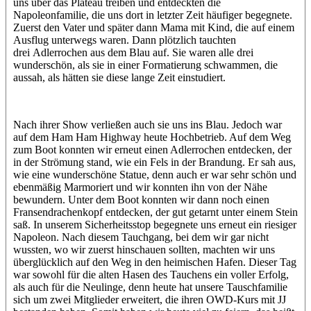
uns über das Plateau treiben und entdeckten die
Napoleonfamilie, die uns dort in letzter Zeit häufiger begegnete.
Zuerst den Vater und später dann Mama mit Kind, die auf einem
Ausflug unterwegs waren. Dann plötzlich tauchten
drei Adlerrochen aus dem Blau auf. Sie waren alle drei
wunderschön, als sie in einer Formatierung schwammen, die
aussah, als hätten sie diese lange Zeit einstudiert.
Nach ihrer Show verließen auch sie uns ins Blau. Jedoch war
auf dem Ham Ham Highway heute Hochbetrieb. Auf dem Weg
zum Boot konnten wir erneut einen Adlerrochen entdecken, der
in der Strömung stand, wie ein Fels in der Brandung. Er sah aus,
wie eine wunderschöne Statue, denn auch er war sehr schön und
ebenmäßig Marmoriert und wir konnten ihn von der Nähe
bewundern. Unter dem Boot konnten wir dann noch einen
Fransendrachenkopf entdecken, der gut getarnt unter einem Stein
saß. In unserem Sicherheitsstop begegnete uns erneut ein riesiger
Napoleon. Nach diesem Tauchgang, bei dem wir gar nicht
wussten, wo wir zuerst hinschauen sollten, machten wir uns
überglücklich auf den Weg in den heimischen Hafen. Dieser Tag
war sowohl für die alten Hasen des Tauchens ein voller Erfolg,
als auch für die Neulinge, denn heute hat unsere Tauschfamilie
sich um zwei Mitglieder erweitert, die ihren OWD-Kurs mit JJ