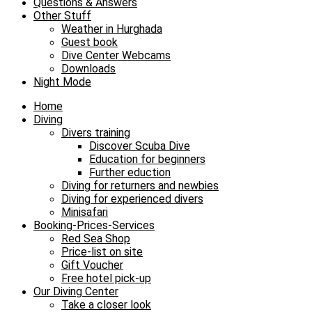
Questions & Answers
Other Stuff
Weather in Hurghada
Guest book
Dive Center Webcams
Downloads
Night Mode
Home
Diving
Divers training
Discover Scuba Dive
Education for beginners
Further eduction
Diving for returners and newbies
Diving for experienced divers
Minisafari
Booking-Prices-Services
Red Sea Shop
Price-list on site
Gift Voucher
Free hotel pick-up
Our Diving Center
Take a closer look