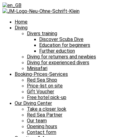
Home
Diving
Divers training
Discover Scuba Dive
Education for beginners
Further eduction
Diving for returners and newbies
Diving for experienced divers
Minisafari
Booking-Prices-Services
Red Sea Shop
Price-list on site
Gift Voucher
Free hotel pick-up
Our Diving Center
Take a closer look
Red Sea Partner
Our team
Opening hours
Contact form