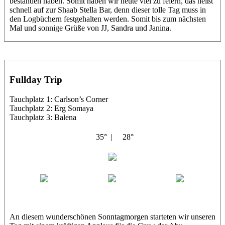
bestanden haben. Somit haben wir heute viel zu feiern, das heißt
schnell auf zur Shaab Stella Bar, denn dieser tolle Tag muss in
den Logbüchern festgehalten werden. Somit bis zum nächsten
Mal und sonnige Grüße von JJ, Sandra und Janina.
Fullday Trip
Tauchplatz 1: Carlson’s Corner
Tauchplatz 2: Erg Somaya
Tauchplatz 3: Balena
35° |
28°
Abu Galambo
Jamie
MoMo
Loris
An diesem wunderschönen Sonntagmorgen starteten wir unseren